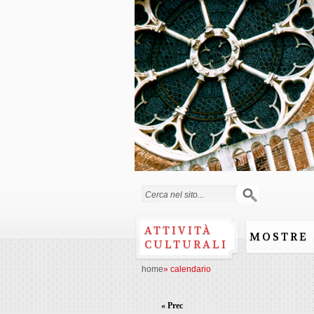
Form di ricerca
ATTIVITÀ
MOSTRE
CULTURALI
home
»
calendario
« Prec