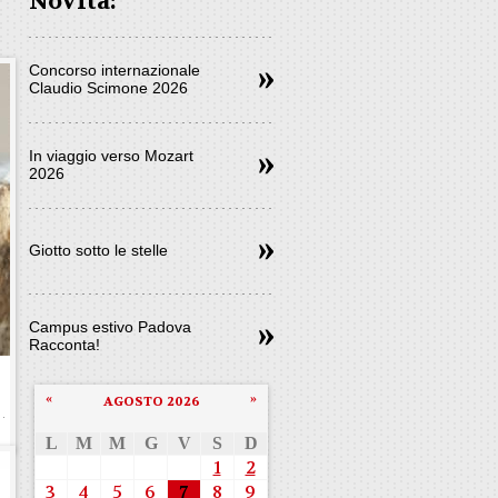
Novità:
Concorso internazionale
Claudio Scimone 2026
In viaggio verso Mozart
2026
Giotto sotto le stelle
Campus estivo Padova
Racconta!
«
»
AGOSTO 2026
L
M
M
G
V
S
D
1
2
3
4
5
6
7
8
9