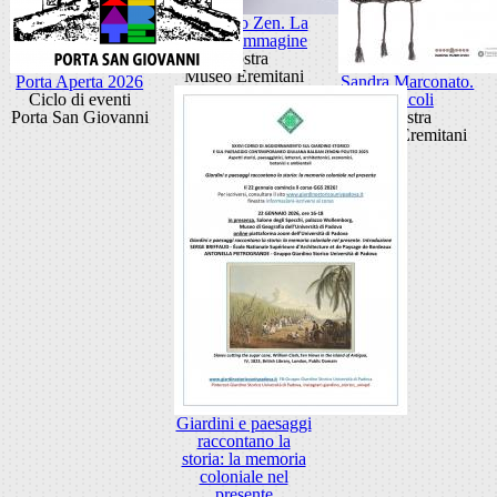
Giancarlo Zen. La
luce fa l'immagine
Mostra
Museo Eremitani
Porta Aperta 2026
Sandra Marconato.
Ciclo di eventi
Oracoli
Porta San Giovanni
Mostra
Museo Eremitani
Giardini e paesaggi
raccontano la
storia: la memoria
coloniale nel
presente