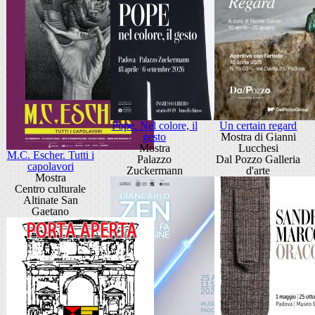
Pope. Nel colore, il
Un certain regard
gesto
Mostra di Gianni
Mostra
Lucchesi
M.C. Escher. Tutti i
Palazzo
Dal Pozzo Galleria
capolavori
Zuckermann
d'arte
Mostra
Centro culturale
Altinate San
Gaetano