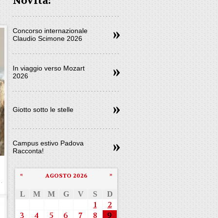
Novità:
Concorso internazionale
Claudio Scimone 2026
In viaggio verso Mozart
2026
Giotto sotto le stelle
Campus estivo Padova
Racconta!
«
»
AGOSTO 2026
L
M
M
G
V
S
D
1
2
3
4
5
6
7
8
9