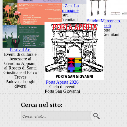
Giancarlo Zen. La
luce fa l'immagine
Mostra
Museo Eremitani
Sandra Marconato.
Oracoli
Mostra
Museo Eremitani
Festival Art
Eventi di cultura e
benessere al
Giardino Appiani,
al Roseto di Santa
Giustina e al Parco
Treves
Padova - Luoghi
Porta Aperta 2026
diversi
Ciclo di eventi
Porta San Giovanni
Cerca nel sito:
Form di ricerca