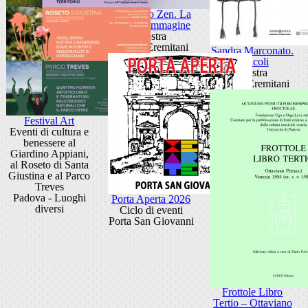
Giancarlo Zen. La
luce fa l'immagine
Mostra
Museo Eremitani
Sandra Marconato.
Oracoli
Mostra
Museo Eremitani
Festival Art
Eventi di cultura e
benessere al
Giardino Appiani,
al Roseto di Santa
Giustina e al Parco
Treves
Padova - Luoghi
Porta Aperta 2026
diversi
Ciclo di eventi
Porta San Giovanni
Frottole Libro
Tertio – Ottaviano