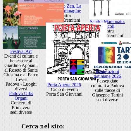
Giancarlo Zen. La
luce fa l'immagine
Mostra
Museo Eremitani
Sandra Marconato.
Oracoli
Mostra
Museo Eremitani
Festival Art
Eventi di cultura e
benessere al
Giardino Appiani,
al Roseto di Santa
Esplorazioni
Giustina e al Parco
tartiniane 2026
Treves
Passeggiate
Padova - Luoghi
Porta Aperta 2026
culturali a Padova
diversi
Ciclo di eventi
sulle tracce di
Padova Urbs
Porta San Giovanni
Giuseppe Tartini
Organi
sedi diverse
Concerti di
Primavera
sedi diverse
Cerca nel sito: