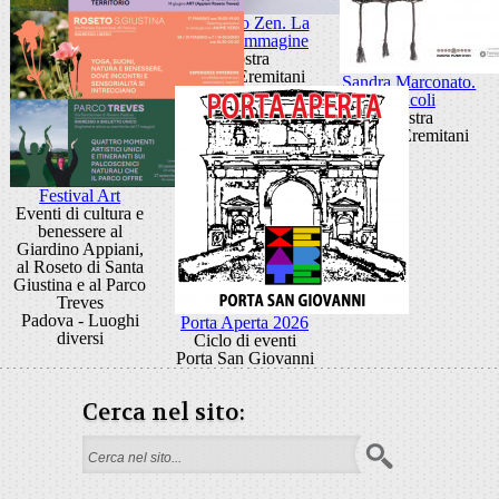
Giancarlo Zen. La
luce fa l'immagine
Mostra
Museo Eremitani
Sandra Marconato.
Oracoli
Mostra
Museo Eremitani
Festival Art
Eventi di cultura e
benessere al
Giardino Appiani,
al Roseto di Santa
Giustina e al Parco
Treves
Padova - Luoghi
Porta Aperta 2026
diversi
Ciclo di eventi
Porta San Giovanni
Cerca nel sito:
Form di ricerca