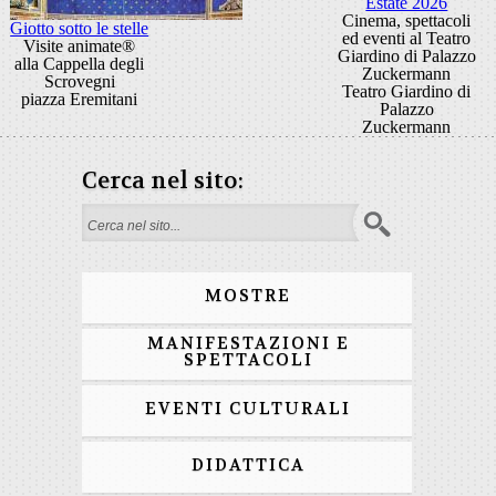
Estate 2026
Cinema, spettacoli
Giotto sotto le stelle
ed eventi al Teatro
Visite animate®
Giardino di Palazzo
alla Cappella degli
Zuckermann
Scrovegni
Teatro Giardino di
piazza Eremitani
Palazzo
Zuckermann
Cerca nel sito:
Form di ricerca
MOSTRE
MANIFESTAZIONI E
SPETTACOLI
EVENTI CULTURALI
DIDATTICA