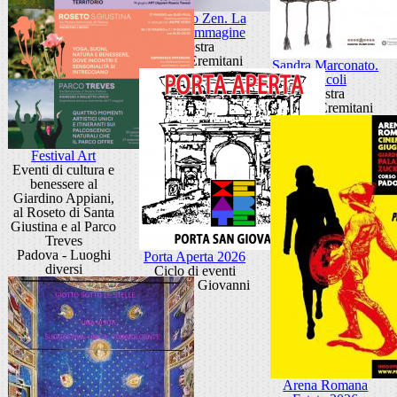
Giancarlo Zen. La
luce fa l'immagine
Mostra
Museo Eremitani
Sandra Marconato.
Oracoli
Mostra
Museo Eremitani
Festival Art
Eventi di cultura e
benessere al
Giardino Appiani,
al Roseto di Santa
Giustina e al Parco
Treves
Padova - Luoghi
Porta Aperta 2026
diversi
Ciclo di eventi
Porta San Giovanni
Arena Romana