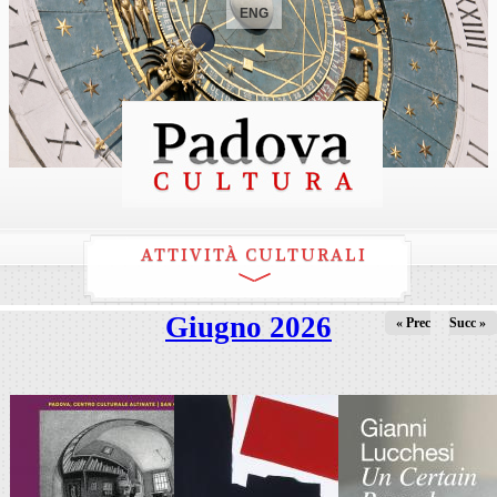
ENG
ATTIVITÀ CULTURALI
Giugno 2026
« Prec
Succ »