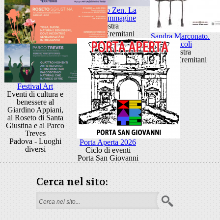
Giancarlo Zen. La
luce fa l'immagine
Mostra
Museo Eremitani
Sandra Marconato.
Oracoli
Mostra
Museo Eremitani
Festival Art
Eventi di cultura e
benessere al
Giardino Appiani,
al Roseto di Santa
Giustina e al Parco
Treves
Padova - Luoghi
Porta Aperta 2026
diversi
Ciclo di eventi
Porta San Giovanni
Cerca nel sito:
Form di ricerca