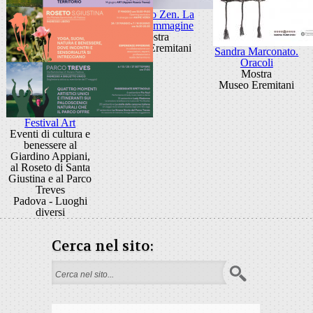
Giancarlo Zen. La
luce fa l'immagine
Mostra
Museo Eremitani
Sandra Marconato.
Oracoli
Mostra
Museo Eremitani
Festival Art
Eventi di cultura e
benessere al
Giardino Appiani,
al Roseto di Santa
Giustina e al Parco
Treves
Padova - Luoghi
diversi
Cerca nel sito:
Form di ricerca