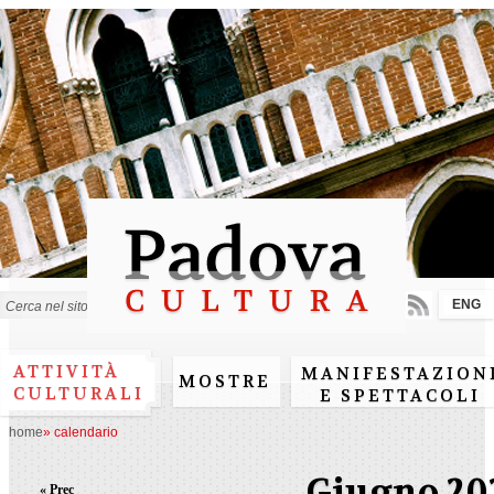
Salta al
contenuto
principale
ENG
Form di ricerca
ATTIVITÀ
MANIFESTAZION
MOSTRE
CULTURALI
E SPETTACOLI
home
»
calendario
Giugno 20
« Prec