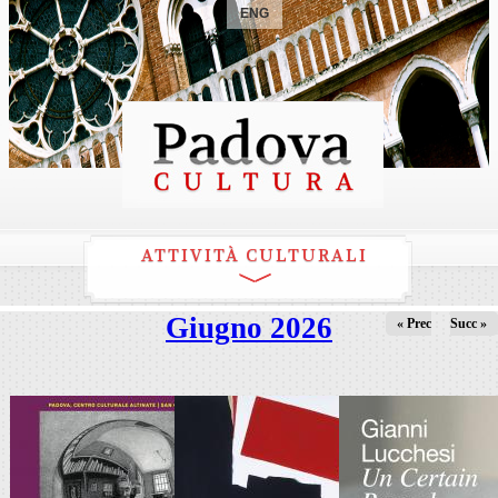
ENG
ATTIVITÀ CULTURALI
Giugno 2026
« Prec
Succ »