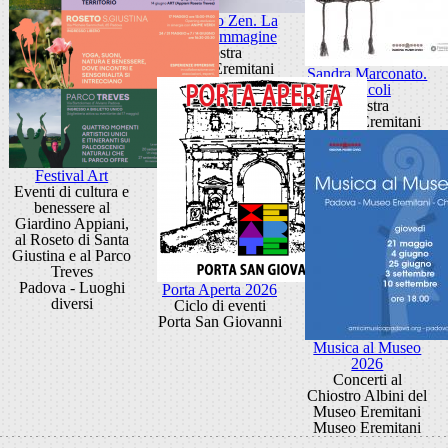
Giancarlo Zen. La
luce fa l'immagine
Mostra
Museo Eremitani
Sandra Marconato.
Oracoli
Mostra
Museo Eremitani
Festival Art
Eventi di cultura e
benessere al
Giardino Appiani,
al Roseto di Santa
Giustina e al Parco
Treves
Padova - Luoghi
Porta Aperta 2026
diversi
Ciclo di eventi
Porta San Giovanni
Musica al Museo
2026
Concerti al
Chiostro Albini del
Museo Eremitani
Museo Eremitani