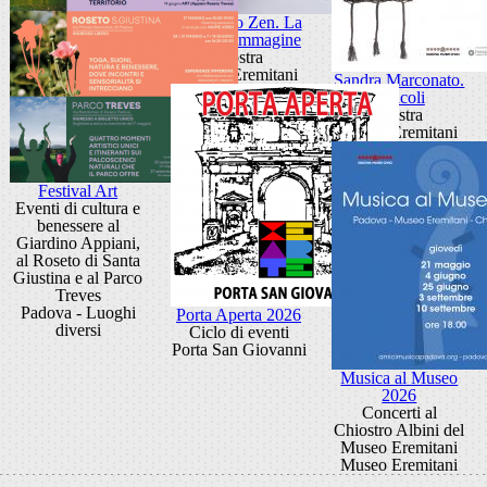
Giancarlo Zen. La
luce fa l'immagine
Mostra
Museo Eremitani
Sandra Marconato.
Oracoli
Mostra
Museo Eremitani
Festival Art
Eventi di cultura e
benessere al
Giardino Appiani,
al Roseto di Santa
Giustina e al Parco
Treves
Padova - Luoghi
Porta Aperta 2026
diversi
Ciclo di eventi
Porta San Giovanni
Musica al Museo
2026
Concerti al
Chiostro Albini del
Museo Eremitani
Museo Eremitani