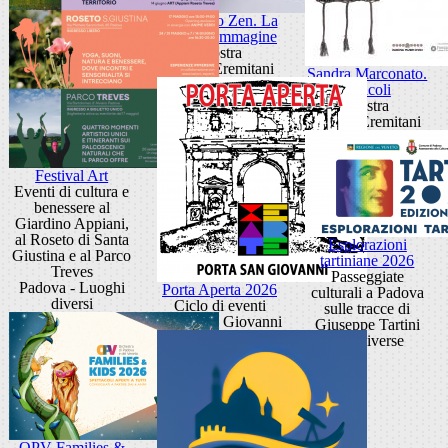
Giancarlo Zen. La
luce fa l'immagine
Mostra
Museo Eremitani
Sandra Marconato.
Oracoli
Mostra
Museo Eremitani
Festival Art
Eventi di cultura e
benessere al
Giardino Appiani,
al Roseto di Santa
Esplorazioni
Giustina e al Parco
tartiniane 2026
Treves
Passeggiate
Padova - Luoghi
Porta Aperta 2026
culturali a Padova
diversi
Ciclo di eventi
sulle tracce di
Porta San Giovanni
Giuseppe Tartini
sedi diverse
OPV Families &