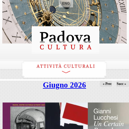
ENG
ATTIVITÀ CULTURALI
Giugno 2026
« Prec
Succ »