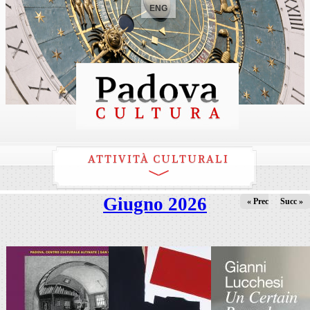
ENG
ATTIVITÀ CULTURALI
Giugno 2026
« Prec
Succ »