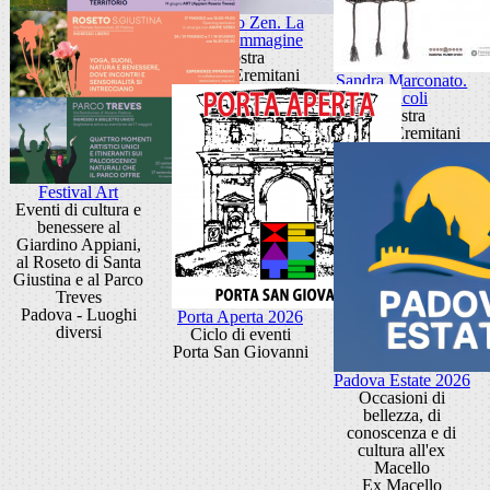
Giancarlo Zen. La
luce fa l'immagine
Mostra
Museo Eremitani
Sandra Marconato.
Oracoli
Mostra
Museo Eremitani
Festival Art
Eventi di cultura e
benessere al
Giardino Appiani,
al Roseto di Santa
Giustina e al Parco
Treves
Padova - Luoghi
Porta Aperta 2026
diversi
Ciclo di eventi
Porta San Giovanni
Padova Estate 2026
Occasioni di
bellezza, di
conoscenza e di
cultura all'ex
Macello
Ex Macello