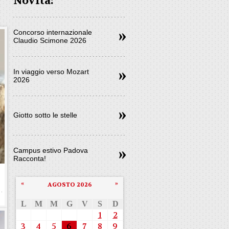
Novità:
Concorso internazionale
Claudio Scimone 2026
In viaggio verso Mozart
2026
Giotto sotto le stelle
Campus estivo Padova
Racconta!
«
»
AGOSTO 2026
L
M
M
G
V
S
D
1
2
3
4
5
6
7
8
9