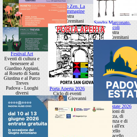
Giancarlo Zen. La
luce fa l'immagine
Mostra
Museo Eremitani
Sandra Marconato.
Oracoli
Mostra
Museo Eremitani
Festival Art
Eventi di cultura e
benessere al
Giardino Appiani,
al Roseto di Santa
Giustina e al Parco
Treves
Padova - Luoghi
Porta Aperta 2026
diversi
Ciclo di eventi
Porta San Giovanni
Padova Estate 2026
Occasioni di
bellezza, di
conoscenza e di
cultura all'ex
Macello
Ex Macello