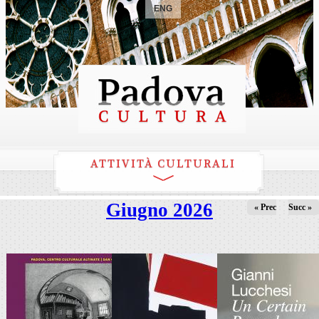
ENG
ATTIVITÀ CULTURALI
Giugno 2026
« Prec
Succ »