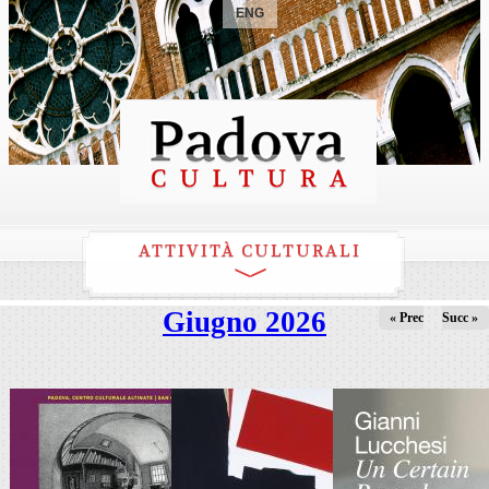
ENG
ATTIVITÀ CULTURALI
Giugno 2026
« Prec
Succ »