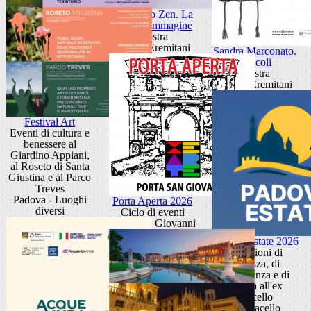
Giancarlo Zen. La
luce fa l'immagine
Mostra
Museo Eremitani
Sandra Marconato.
Oracoli
Mostra
Museo Eremitani
Festival Art
Eventi di cultura e
benessere al
Giardino Appiani,
al Roseto di Santa
Giustina e al Parco
Treves
Padova - Luoghi
Porta Aperta 2026
diversi
Ciclo di eventi
Porta San Giovanni
Padova Estate 2026
Occasioni di
bellezza, di
conoscenza e di
cultura all'ex
Macello
Ex Macello