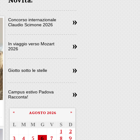
Novità:
Concorso internazionale
Claudio Scimone 2026
In viaggio verso Mozart
2026
Giotto sotto le stelle
Campus estivo Padova
Racconta!
«
»
AGOSTO 2026
L
M
M
G
V
S
D
1
2
3
4
5
6
7
8
9