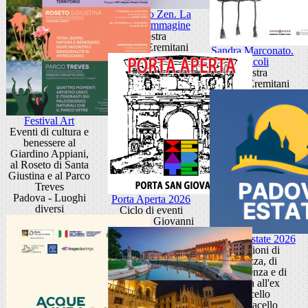
Giancarlo Zen. La
luce fa l'immagine
Mostra
Museo Eremitani
Sandra Marconato.
Oracoli
Mostra
Museo Eremitani
Festival Art
Eventi di cultura e
benessere al
Giardino Appiani,
al Roseto di Santa
Giustina e al Parco
Treves
Padova - Luoghi
Porta Aperta 2026
diversi
Ciclo di eventi
Porta San Giovanni
Padova Estate 2026
Occasioni di
bellezza, di
conoscenza e di
cultura all'ex
Macello
Ex Macello