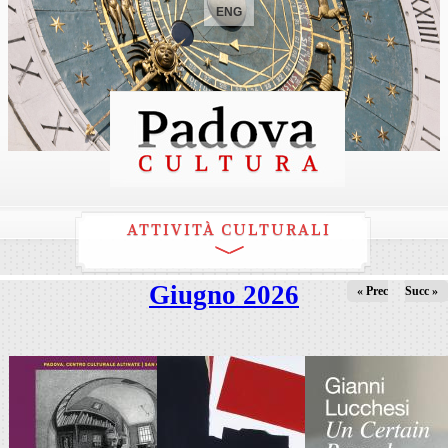
ENG
ATTIVITÀ CULTURALI
Giugno 2026
« Prec
Succ »