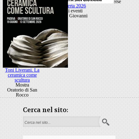
diverse
Porta Aperta 2026
Ciclo di eventi
Porta San Giovanni
Toni Liverani. La
ceramica come
scultura
Mostra
Oratorio di San
Rocco
Cerca nel sito:
Form di ricerca