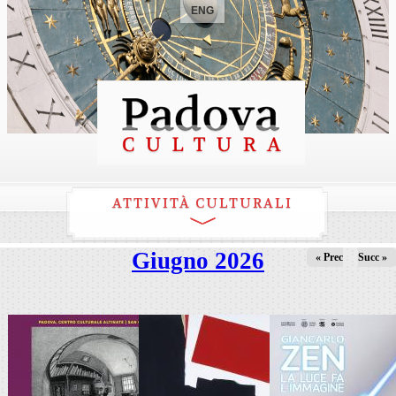
ENG
ATTIVITÀ CULTURALI
Giugno 2026
« Prec
Succ »