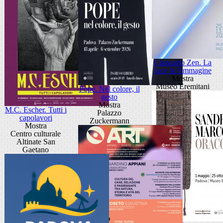
Giancarlo Zen. La
luce fa l'immagine
Mostra
Museo Eremitani
Pope. Nel colore, il
gesto
Mostra
M.C. Escher. Tutti i
Palazzo
capolavori
Zuckermann
Mostra
Centro culturale
Altinate San
Gaetano