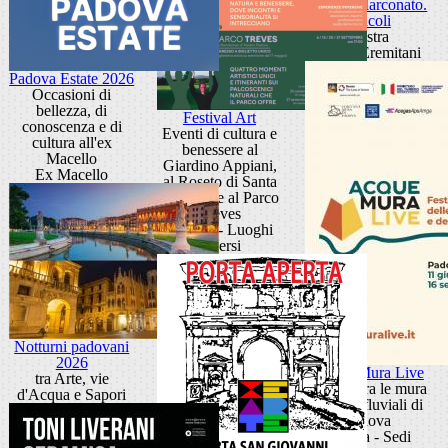
Sandra Marconato.
Oracoli
Mostra
Museo Eremitani
Padova Estate 2026
Occasioni di
bellezza, di
Festival Art
conoscenza e di
Eventi di cultura e
cultura all'ex
benessere al
Macello
Giardino Appiani,
Ex Macello
al Roseto di Santa
Giustina e al Parco
Treves
Padova - Luoghi
diversi
Notturni padovani
2026
Acque Mura Live
tra Arte, vie
Festival tra le mura
d'Acqua e Sapori
e i porti fluviali di
Padova
Padova - Sedi