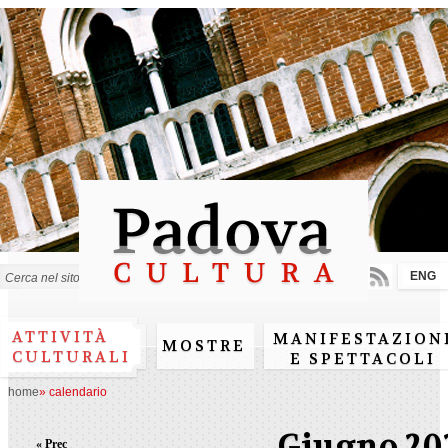
Salta al
contenuto
principale
ENG
Form di ricerca
ATTIVITÀ
MANIFESTAZION
MOSTRE
CULTURALI
E SPETTACOLI
home
»
calendario
Giugno 20
« Prec