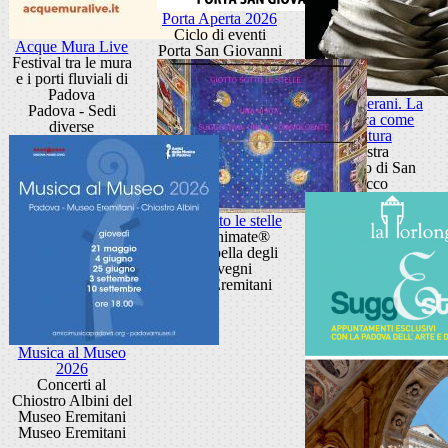
Porta Aperta 2026
Ciclo di eventi
Acque Mura Live
Porta San Giovanni
Festival tra le mura
e i porti fluviali di
Padova
Toni Liverani. La
Padova - Sedi
ceramica come
diverse
scultura
Mostra
Oratorio di San
Rocco
Giotto sotto le stelle
Visite animate®
alla Cappella degli
Scrovegni
piazza Eremitani
Musica al Museo
2026
Concerti al
Chiostro Albini del
Museo Eremitani
Museo Eremitani