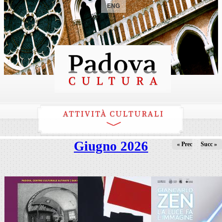
ENG
ATTIVITÀ CULTURALI
Giugno 2026
« Prec
Succ »