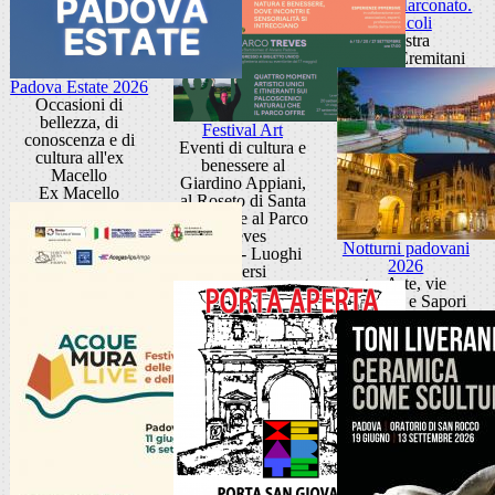
Sandra Marconato.
Oracoli
Mostra
Museo Eremitani
Padova Estate 2026
Occasioni di
bellezza, di
Festival Art
conoscenza e di
Eventi di cultura e
cultura all'ex
benessere al
Macello
Giardino Appiani,
Ex Macello
al Roseto di Santa
Giustina e al Parco
Treves
Notturni padovani
Padova - Luoghi
2026
diversi
tra Arte, vie
d'Acqua e Sapori