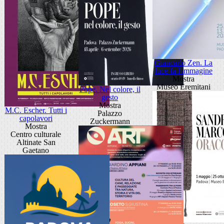
Giancarlo Zen. La
luce fa l'immagine
Mostra
Museo Eremitani
Pope. Nel colore, il
gesto
Mostra
M.C. Escher. Tutti i
Palazzo
capolavori
Zuckermann
Mostra
Centro culturale
Altinate San
Gaetano