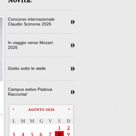
Novità:
Concorso internazionale
Claudio Scimone 2026
In viaggio verso Mozart
2026
Giotto sotto le stelle
e
Campus estivo Padova
Racconta!
«
»
AGOSTO 2026
L
M
M
G
V
S
D
1
2
3
4
5
6
7
8
9