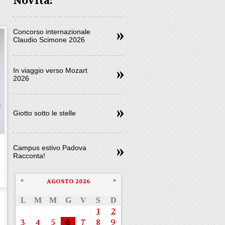
Novità:
Concorso internazionale
Claudio Scimone 2026
In viaggio verso Mozart
2026
Giotto sotto le stelle
e
Campus estivo Padova
Racconta!
«
»
AGOSTO 2026
L
M
M
G
V
S
D
1
2
3
4
5
6
7
8
9