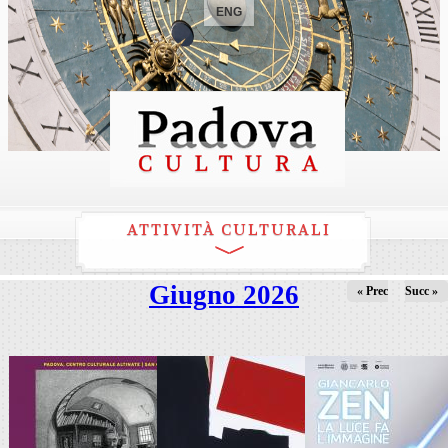
ENG
ATTIVITÀ CULTURALI
Giugno 2026
« Prec
Succ »