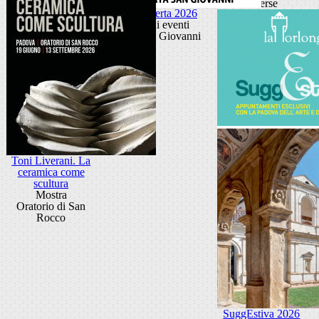
diverse
Porta Aperta 2026
Ciclo di eventi
Porta San Giovanni
Toni Liverani. La
ceramica come
scultura
Mostra
Oratorio di San
Rocco
SuggEstiva 2026