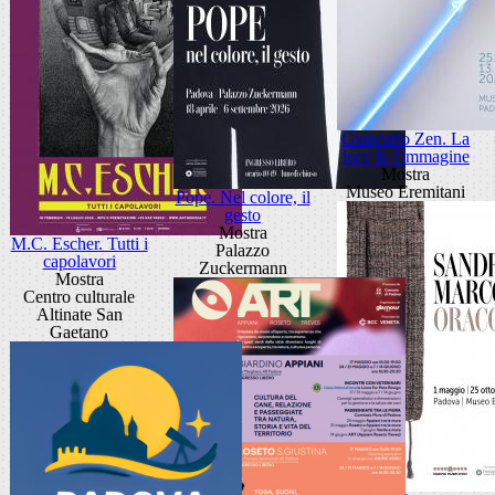
Giancarlo Zen. La
luce fa l'immagine
Mostra
Museo Eremitani
Pope. Nel colore, il
gesto
Mostra
M.C. Escher. Tutti i
Palazzo
capolavori
Zuckermann
Mostra
Centro culturale
Altinate San
Gaetano