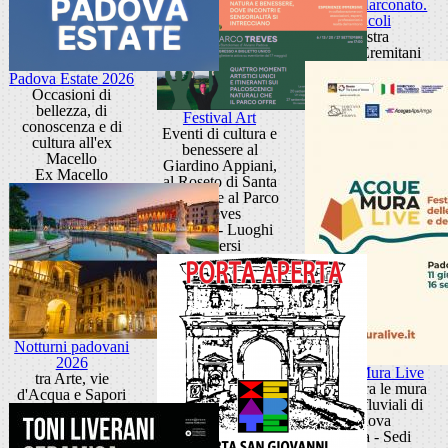
Sandra Marconato.
Oracoli
Mostra
Museo Eremitani
Padova Estate 2026
Occasioni di
bellezza, di
Festival Art
conoscenza e di
Eventi di cultura e
cultura all'ex
benessere al
Macello
Giardino Appiani,
Ex Macello
al Roseto di Santa
Giustina e al Parco
Treves
Padova - Luoghi
diversi
Notturni padovani
2026
Acque Mura Live
tra Arte, vie
Festival tra le mura
d'Acqua e Sapori
e i porti fluviali di
Padova
Padova - Sedi