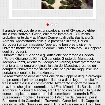
Il grande sviluppo della pittura padovana nel XIV secolo ebbe
inizio con l’arrivo di Giotto, chiamato intorno al 1302 molto
probabilmente da Frati Minori Conventuali della Basilica di S.
Antonio. Approfittando della sua presenza in città, Enrico
Scrovegni gli commissionò l’opera che ben presto divenne
universalmente riconosciuta come il suo capolavoro: la Cappella
degli Scrovegni.
Durante tutto il XIV secolo gli artisti che operarono a Padova
(Piero e Giuliano da Rimini, Guariento, Giusto de’ Menabuoi,
Jacopo Avanzi, Altichiero, Jacopo da Verona) reinterpretarono in
maniera autonoma e originale lo stile del Maestro, creando un
completo rinnovamento stilistico, che ben presto raggiunse una
portata nazionale e internazionale.
La realizzazione della decorazione della Cappella degli Scrovegni
rappresenta il primo esempio nella storia di un
legame molto
forte
tra un artista e il suo committente. Altrettanto importante sarà la
relazione che gli altri committenti, i Frati Minori della Basilica di S.
Antonio e i Signori di Padova, stabiliranno con gli artisti. In questo
contesto spiccano due esempi di committenze femminili:
Fina
Buzzacarini (moglie di Francesco il Vecchio da Carrara), per il
Battistero della Cattedrale e Traversina Cortellieri nella Cappella
omonima nella Chiesa dei Santi Filippo e Giacomo agli Eremitani.