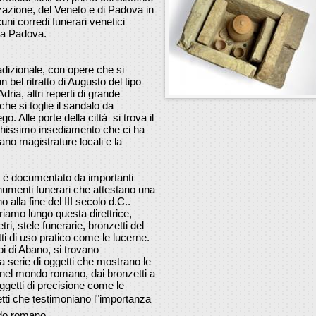
zzazione, del Veneto e di Padova in
uni corredi funerari venetici
ti a Padova.
adizionale, con opere che si
 bel ritratto di Augusto del tipo
ria, altri reperti di grande
he si toglie il sandalo da
. Alle porte della città si trova il
hissimo insediamento che ci ha
tano magistrature locali e la
ud è documentato da importanti
monumenti funerari che attestano una
o alla fine del III secolo d.C..
riamo lungo questa direttrice,
i, stele funerarie, bronzetti del
tti di uso pratico come le lucerne.
i di Abano, si trovano
 serie di oggetti che mostrano le
a nel mondo romano, dai bronzetti a
oggetti di precisione come le
etti che testimoniano l"importanza
ondo romano.