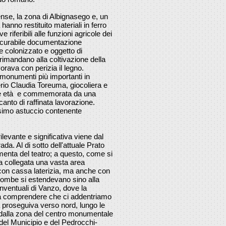
ense, la zona di Albignasego e, un
hanno restituito materiali in ferro
e riferibili alle funzioni agricole dei
ascurabile documentazione
te colonizzato e oggetto di
 rimandano alla coltivazione della
vorava con perizia il legno.
monumenti più importanti in
berio Claudia Toreuma, giocoliera e
ane età e commemorata da una
anto di raffinata lavorazione.
ssimo astuccio contenente
evante e significativa viene dal
a. Al di sotto dell'attuale Prato
amenta del teatro; a questo, come si
era collegata una vasta area
on cassa laterizia, ma anche con
 tombe si estendevano sino alla
nventuali di Vanzo, dove la
 fa comprendere che ci addentriamo
a proseguiva verso nord, lungo le
 dalla zona del centro monumentale
, del Municipio e del Pedrocchi-