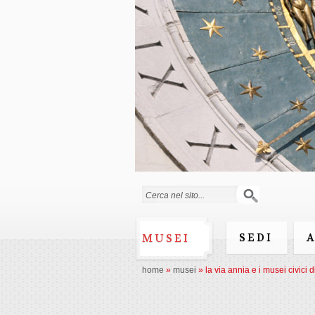
Form di ricerca
SEDI
MUSEI
home
»
musei
»
la via annia e i musei civici 