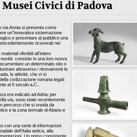
i Musei Civici di Padova
to via Annia si presenta come
orre un"innovativa sistemazione
ogico e presentare al pubblico una
a precedentemente ricoverati nei
ateriali riferibili all'intero
e novità consiste in una loro nuova
documentare un determinato sito o
llustrare attraverso i ritrovamenti le
ada, le attività che vi si
della civilizzazione romana legati
te al II secolo a.C..
nza era indicato ad Adria; per
ella via, sono state recentemente
un percorso che si snoda da
ice e la zona termale di Abano e
o con una serie di informazioni
radale dell'Italia antica, alla
vimentazioni. Un primo consistente