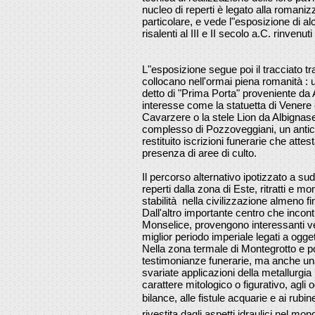
nucleo di reperti è legato alla romani
particolare, e vede l"esposizione di alc
risalenti al III e II secolo a.C. rinvenu
L"esposizione segue poi il tracciato tr
collocano nell'ormai piena romanità : un
detto di "Prima Porta" proveniente da Ad
interesse come la statuetta di Venere c
Cavarzere o la stele Lion da Albignasego
complesso di Pozzoveggiani, un antic
restituito iscrizioni funerarie che attes
presenza di aree di culto.
Il percorso alternativo ipotizzato a s
reperti dalla zona di Este, ritratti e 
stabilità nella civilizzazione almeno fin
Dall'altro importante centro che incont
Monselice, provengono interessanti vetr
miglior periodo imperiale legati a ogge
Nella zona termale di Montegrotto e po
testimonianze funerarie, ma anche una
svariate applicazioni della metallurgi
carattere mitologico o figurativo, agli 
bilance, alle fistule acquarie e ai rubin
rivestita dagli aspetti idraulici nel m