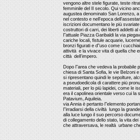
vengono altre stele figurate, teste rit
femminile del II secolo. Qui vicino an
augustea denominato San Lorenzo, a tr
nel contesto e nell'epoca dell'assest
iscrizioni documentano le più svariate at
costruttori di carri, dei liberti addetti
l"attuale Piazza Garibaldi la via piegava
cariche locali, fistule acquarie, lucer
bronzi figurati e d"uso come i cucchiai
attività e la vivace vita di quella che e
città dell'impero.
Dopo l"area che vedeva la probabile p
chiesa di Santa Sofia, le vie Belzoni e 
si ripresentano quindi le sepolture, al
a pseudoedicola di carattere più pron
materiali, per lo più lapidei, come le i
era il capolinea orientale verso cui la s
Patavium, Aquileia.
via Annia è pertanto l"elemento portan
l"irradiarsi della civiltà lungo la gran
alla luce lungo il suo percorso docum
di collegamento dello stato, la vita dei
che attraversava, le realtà urbane ch