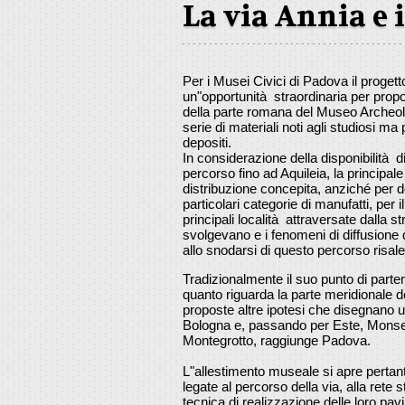
La via Annia e 
Per i Musei Civici di Padova il proget
un"opportunità straordinaria per prop
della parte romana del Museo Archeol
serie di materiali noti agli studiosi m
depositi.
In considerazione della disponibilità di m
percorso fino ad Aquileia, la principal
distribuzione concepita, anziché per 
particolari categorie di manufatti, per i
principali località attraversate dalla str
svolgevano e i fenomeni di diffusione 
allo snodarsi di questo percorso risalen
Tradizionalmente il suo punto di parte
quanto riguarda la parte meridionale d
proposte altre ipotesi che disegnano 
Bologna e, passando per Este, Monsel
Montegrotto, raggiunge Padova.
L"allestimento museale si apre pertant
legate al percorso della via, alla rete st
tecnica di realizzazione delle loro pa