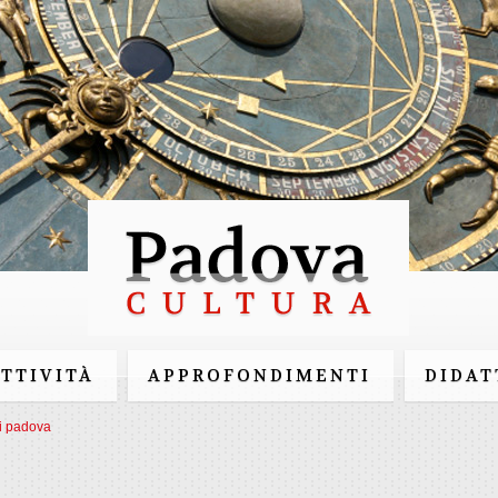
Salta al
contenuto
principale
ATTIVITÀ
APPROFONDIMENTI
DIDAT
di padova