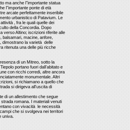
ratto ma anche l"importante statua
che l"importante ponte di età
e arcate perfettamente inseribile
amento urbanistico di Patavium. Le
tività , fra le quali quelle dei
 al culto della Concordia. Dopo
 verso Altino; iscrizioni riferite alle
ne, balsamari, macine, anfore,
, dimostrano la varietà delle
ra ritenuta una delle più ricche
resenza di un Mitreo, sotto la
Tiepolo portano fuori dall'abitato e
cune con ricchi corredi, altre ancora
unciatamente monumentale. Altri
scrizioni, si richiamano a quello che
trada si dirigeva all'uscita di
te di un allestimento che segue
de strada romana. I materiali venuti
entano con vivacità le necessità
 campi che si svolgeva nei territori
e univa.