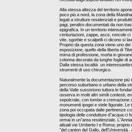
Alla stessa altezza del territorio apon
poco più a nord, la zona della Mandria 
legati a strutture residenziali e produttiv
pagi, peraltro documentati da non tr
epigrafica. In un territorio intensamen
centuriazioni, zappe, asce, roncole ci
vite, sgorbie e scalpelli ci dicono si la
Proprio da questa zona viene uno dei 
esposizione, quello della liberta di Ti
mima di professione, morta in giov
colonna decorata da lunghe foglie di ac
Dalla stessa località un interessanti
strumenti di uso chirurgico.
Naturalmente la documentazione più ril
percorso suburbano e urbano della strad
della Valle sussistono tuttora le fond
osserva in molti altri simili contesti, 
sepolcrale, con tombe a cremazione c
monumenti ipogei e stele figurate. Le
zona poi occupata dalle pertinenze co
tipologia delle condutture d"acqua ci
ormai in un"area residenziale. L"Anni
attuali vie Umberto I e Roma; proprio
"del canton del Gallo, dell'Università 