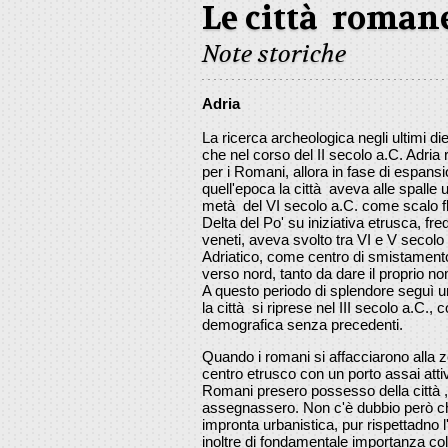
Le città romane
Note storiche
Adria
La ricerca archeologica negli ultimi di
che nel corso del II secolo a.C. Adria
per i Romani, allora in fase di espans
quell'epoca la città aveva alle spalle 
metà del VI secolo a.C. come scalo f
Delta del Po' su iniziativa etrusca, fr
veneti, aveva svolto tra VI e V secolo 
Adriatico, come centro di smistament
verso nord, tanto da dare il proprio n
A questo periodo di splendore seguì u
la città si riprese nel III secolo a.C
demografica senza precedenti.
Quando i romani si affacciarono alla z
centro etrusco con un porto assai att
Romani presero possesso della città , 
assegnassero. Non c'è dubbio però che
impronta urbanistica, pur rispettadno 
inoltre di fondamentale importanza co