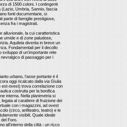
orzo di 1500 coloni. I contingenti
ca (Lazio, Umbria, Sannio, fascia
cano fonti documentarie, si
i parte di famiglie prestigiose,
nza fra i magistrati.
e alluvionale, la cui caratteristica
one umide e di zone paludose,
orizia. Aquileia diventa in breve un
nza. Fondamentali per il decollo
o sviluppo di un'importante rete
 nevralgico di passaggio per i
ianto urbano, l'asse portante è il
ra oggi ricalcato dalla via Giulia
est-ovest) trova correlazione con
aulica costruita per la bonifica
ne interna. Nella planimetria si
, legata al carattere di fruizione dei
ortuale con i magazzini, ad ovest
colo (circo, anfiteatro, teatro) e le
ttulamente visibili. Quale ideale
 del Foro.
no all'interno della città : un ricco