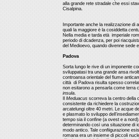
alla grande rete stradale che essi sta
Cisalpina.
Importante anche la realizzazione di am
quali la maggiore è la cosiddetta
centu
Nella media e tarda età imperiale ro
periodo di dcadenza, per poi riacquista
del Medioevo, quando divenne sede e
Padova
Sorta lungo le rive di un imponente co
sviluppatasi tra una grande ansa rivol
controansa orientale del fiume antic
città di Padova risulta spesso correlat
non esitarono a pensarla come terra c
insula
.
Il
Meduacus
scorreva la centro della 
consistente da richiedere la costruzion
arcatelungi oltre 40 metri. Le acque d
e plasmato lo sviluppo dell'insediame
tempo sia il confine (a ovest e a nord)
determinando così una situazione di 
modo antico. Tale confiigurazione es
romana era un insieme di piccoli nucle,