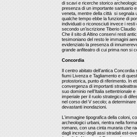
di scavi e ricerche storico archeologi
presenza di un importante santuario e
veneta, mentre della città si segnal
qualche tempo ebbe la funzione di por
individuati o riconosciuti invece i resti
secondo un'iscrizione Tiberio Claudio 
Che il sito di Altino conservi resti ant
tesimoniano del resto le immagini aer
evidenziato la presenza di innumerevoli
grande anfiteatro di cui prima non si 
Concordia
Il centro abitato dell'antica Concordia si
fiumi Livenza e Tagliamento e di ques
protostorica, punto di riferimento. In 
convergenza di importanti stradeattra
suo dominio nell'Italia settentrionale e
imperiale per il ruolo strategico di dife
nel corso del V secolo; a determinare
devastanti inondazioni.
L'immagine tipografica della coloni, 
archeologici urbani, rientra nella form
romano, con una cinta muraria che rach
dagli incroci degli assi stradali est-ove