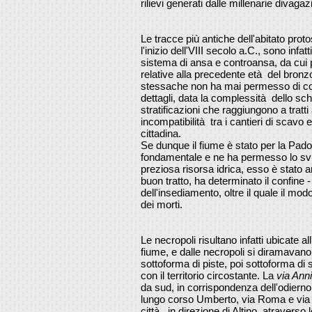
rilievi generati dalle millenarie divagazi
Le tracce più antiche dell'abitato protos
l'inizio dell'VIII secolo a.C., sono infat
sistema di ansa e controansa, da cui
relative alla precedente età del bronz
stessache non ha mai permesso di c
dettagli, data la complessità dello s
stratificazioni che raggiungono a tratti
incompatibilità tra i cantieri di scavo e
cittadina.
Se dunque il fiume è stato per la Pad
fondamentale e ne ha permesso lo sv
preziosa risorsa idrica, esso è stato 
buon tratto, ha determinato il confine -
dell'insediamento, oltre il quale il mo
dei morti.
Le necropoli risultano infatti ubicate al
fiume, e dalle necropoli si diramavan
sottoforma di piste, poi sottoforma di
con il territorio circostante. La
via Ann
da sud, in corrispondenza dell'odierno
lungo corso Umberto, via Roma e via V
città , in direzione di Altino, atraverso 