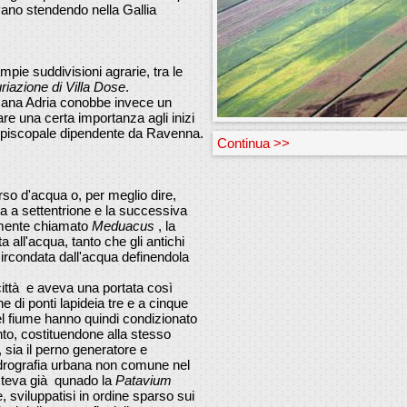
vano stendendo nella Gallia
pie suddivisioni agrarie, tra le
riazione di Villa Dose
.
mana Adria conobbe invece un
re una certa importanza agli inizi
piscopale dipendente da Ravenna.
Continua >>
rso d'acqua o, per meglio dire,
ta a settentrione e la successiva
amente chiamato
Meduacus
, la
a all'acqua, tanto che gli antichi
ircondata dall'acqua definendola
città e aveva una portata così
e di ponti lapideia tre e a cinque
el fiume hanno quindi condizionato
nto, costituendone alla stesso
, sia il perno generatore e
idrografia urbana non comune nel
isteva già qunado la
Patavium
 sviluppatisi in ordine sparso sui