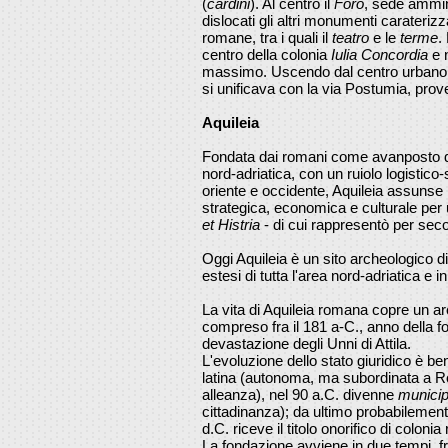
(
cardini
). Al centro il
Foro
, sede ammini
dislocati gli altri monumenti carateriz
romane, tra i quali il
teatro
e le
terme
.
centro della colonia
Iulia Concordia
e n
massimo. Uscendo dal centro urbano in
si unificava con la via Postumia, pro
Aquileia
Fondata dai romani come avanposto di
nord-adriatica, con un ruiolo logistico-
oriente e occidente, Aquileia assunse
strategica, economica e culturale per u
et Histria
- di cui rappresentò per secoli
Oggi Aquileia è un sito archeologico di
estesi di tutta l'area nord-adriatica e i
La vita di Aquileia romana copre un ar
compreso fra il 181 a-C., anno della fo
devastazione degli Unni di Attila.
L'evoluzione dello stato giuridico è be
latina (autonoma, ma subordinata a Ro
alleanza), nel 90 a.C. divenne
munici
cittadinanza); da ultimo probabilement
d.C. riceve il titolo onorifico di coloni
La fondazione avviene in due tempi, fra