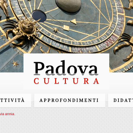
Salta al
contenuto
principale
ATTIVITÀ
APPROFONDIMENTI
DIDAT
via annia.