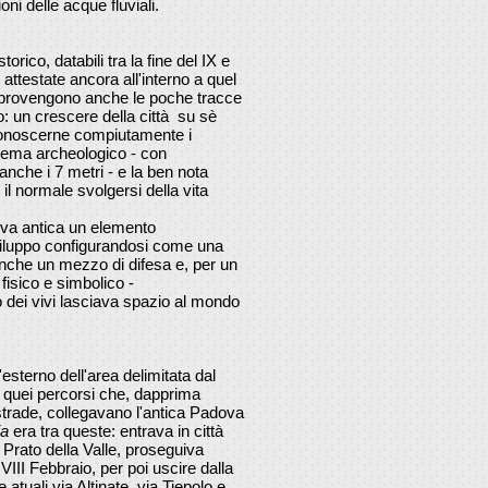
oni delle acque fluviali.
torico, databili tra la fine del IX e
ti attestate ancora all'interno a quel
 provengono anche le poche tracce
o: un crescere della città su sè
onoscerne compiutamente i
chema archeologico - con
 anche i 7 metri - e la ben nota
 il normale svolgersi della vita
ova antica un elemento
iluppo configurandosi come una
anche un mezzo di difesa e, per un
 fisico e simbolico -
do dei vivi lasciava spazio al mondo
l'esterno dell'area delimitata dal
o quei percorsi che, dapprima
 strade, collegavano l'antica Padova
ia
era tra queste: entrava in città
 Prato della Valle, proseguiva
III Febbraio, per poi uscire dalla
le atuali via Altinate, via Tiepolo e