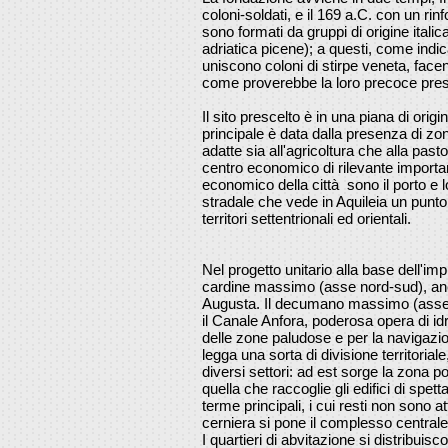
coloni-soldati, e il 169 a.C. con un rinf
sono formati da gruppi di origine itali
adriatica picene); a questi, come indi
uniscono coloni di stirpe veneta, facent
come proverebbe la loro precoce prese
Il sito prescelto è in una piana di origin
principale è data dalla presenza di z
adatte sia all'agricoltura che alla past
centro economico di rilevante importa
economico della città sono il porto e l
stradale che vede in Aquileia un punto
territori settentrionali ed orientali.
Nel progetto unitario alla base dell'imp
cardine massimo (asse nord-sud), anco
Augusta. Il decumano massimo (asse 
il Canale Anfora, poderosa opera di idr
delle zone paludose e per la navigazio
legga una sorta di divisione territoriale
diversi settori: ad est sorge la zona p
quella che raccoglie gli edifici di spetta
terme principali, i cui resti non sono a
cerniera si pone il complesso centrale
I quartieri di abvitazione si distribuisco