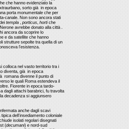
che che hanno evidenziato la
xtraurbano, sorto già in epoca
a una porta monumentale che per
ta-canale. Non sono ancora stati
 dei
templa
,
porticus
,
horti
che
Nerone avrebbe donato alla città .
ichi ancora da scoprire lo
ee e da satellite che hanno
 strutture sepolte tra quella di un
conosceva l'esistenza.
 colloca nel vasto territorio tra i
to diventa, già in epoca
età romana divenne il punto di
verso le quali Roma estendeva il
 oltre. Fiorente in epoca tardo-
sa dagli attachi barabrici, fu travolta
 la decadenza si aggiunsero
confermata anche dagli scavi
a tipica dell'insediamento coloniale
iude isolati regolari disegnati
st (
decumani
) e nord-sud