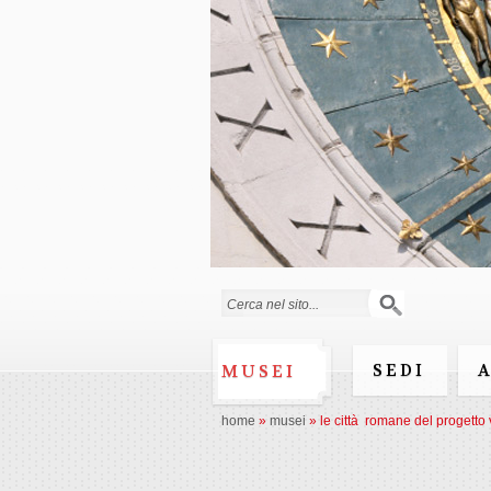
Form di ricerca
SEDI
MUSEI
home
»
musei
»
le città romane del progetto 