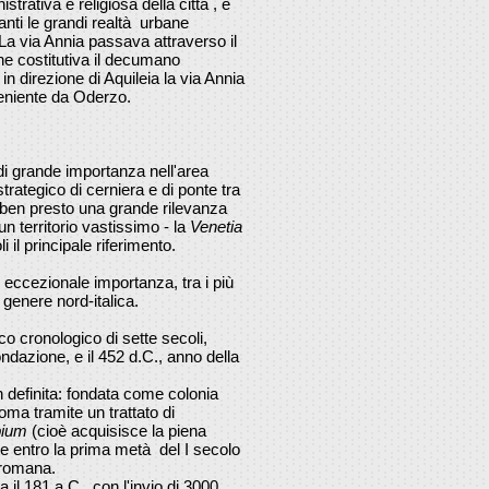
strativa e religiosa della città , e
zanti le grandi realtà urbane
 La via Annia passava attraverso il
e costitutiva il decumano
 direzione di Aquileia la via Annia
veniente da Oderzo.
 grande importanza nell'area
strategico di cerniera e di ponte tra
 ben presto una grande rilevanza
n territorio vastissimo - la
Venetia
 il principale riferimento.
 eccezionale importanza, tra i più
n genere nord-italica.
co cronologico di sette secoli,
ndazione, e il 452 d.C., anno della
n definita: fondata come colonia
ma tramite un trattato di
pium
(cioè acquisisce la piena
e entro la prima metà del I secolo
a romana.
 il 181 a.C., con l'invio di 3000