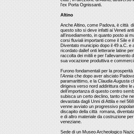
l'ex Porta Ognissanti.
Altino
Anche Altino, come Padova, è città di 
questo sito si deve infatti ai Veneti an
all'insediamento, in quanto posto ai ma
corsi fluviali importanti come il Sile e i
Diventato municipio dopo il 49 a.C. e a
ricordato dallef onti letterarie latine pe
raccolta dei mitili e per l'allevamento 
sua vocazione produttiva e commerci
Furono fondamentali per la prosperità d
l'
Annia
che dopo aver alsciato Padova 
paramarittimo, e la
Claudia Augusta
ch
dirigeva verso nord addirittura oltre le 
dell'importanza di questo centro sembr
subisca un certo declino, tanto che ne
devastata dagli Unni di Attila e nel 5
venne avviato un progressivo popolam
discapito della città romana, diventa
e di altro materiale da costruzione per 
veneziane.
Sede di un Museo Archeologico Nazion