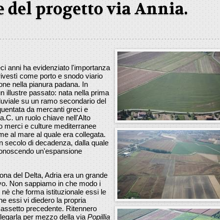
 del progetto via Annia.
eci anni ha evidenziato l'importanza
 rivestì come porto e snodo viario
ione nella pianura padana. In
un illustre passato: nata nella prima
luviale su un ramo secondario del
equentata da mercanti greci e
a.C. un ruolo chiave nell'Alto
o merci e culture mediterranee
ome al mare al quale era collegata.
n secolo di decadenza, dalla quale
., conoscendo un'espansione
ona del Delta, Adria era un grande
ivo. Non sappiamo in che modo i
nè che forma istituzionale essi le
 essi vi diedero la propria
l'assetto precedente. Ritennero
llegarla per mezzo della via
Popillia