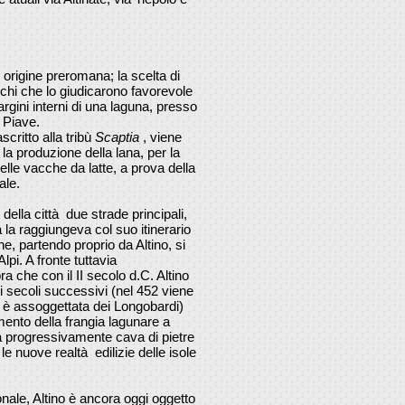
origine preromana; la scelta di
tichi che lo giudicarono favorevole
rgini interni di una laguna, presso
l Piave.
scritto alla tribù
Scaptia
, viene
r la produzione della lana, per la
delle vacche da latte, a prova della
ale.
ella città due strade principali,
la raggiungeva col suo itinerario
e, partendo proprio da Altino, si
Alpi. A fronte tuttavia
a che con il II secolo d.C. Altino
i secoli successivi (nel 452 viene
68 è assoggettata dei Longobardi)
ento della frangia lagunare a
ta progressivamente cava di pietre
le nuove realtà edilizie delle isole
ale, Altino è ancora oggi oggetto