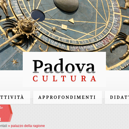
Salta al
contenuto
principale
ATTIVITÀ
APPROFONDIMENTI
DIDAT
le
I
ntali
»
palazzo della ragione