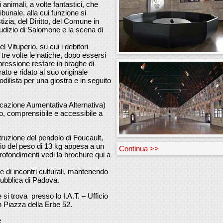
 animali, a volte fantastici, che
ibunale, alla cui funzione si
tizia, del Diritto, del Comune in
 Giudizio di Salomone e la scena di
 Vituperio, su cui i debitori
 tre volte le natiche, dopo essersi
espressione restare in braghe di
rato e ridato al suo originale
dilista per una giostra e in seguito
azione Aumentativa Alternativa)
, comprensibile e accessibile a
truzione del pendolo di Foucault,
nio del peso di 13 kg appesa a un
Continua >>
profondimenti vedi la brochure qui a
e di incontri culturali, mantenendo
 pubblica di Padova.
 si trova presso lo I.A.T. – Ufficio
n Piazza della Erbe 52.
e