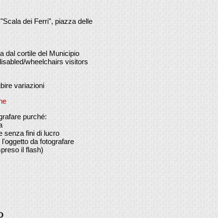
"Scala dei Ferri", piazza delle
 dal cortile del Municipio
isabled/wheelchairs visitors
bire variazioni
che
grafare purché:
a
 senza fini di lucro
 l'oggetto da fotografare
preso il flash)
o