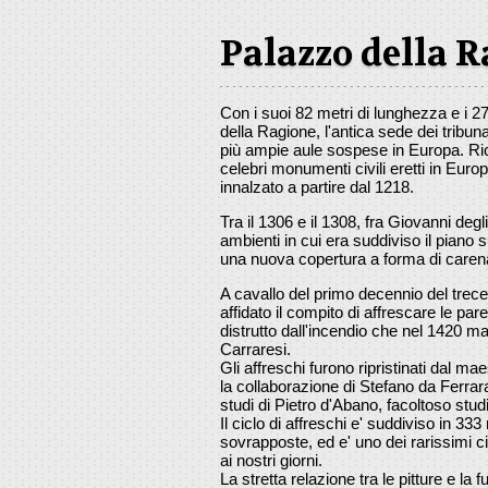
Palazzo della 
Con i suoi 82 metri di lunghezza e i 27
della Ragione, l'antica sede dei tribuna
più ampie aule sospese in Europa. Ri
celebri monumenti civili eretti in Europ
innalzato a partire dal 1218.
Tra il 1306 e il 1308, fra Giovanni degl
ambienti in cui era suddiviso il piano 
una nuova copertura a forma di caren
A cavallo del primo decennio del trece
affidato il compito di affrescare le pare
distrutto dall'incendio che nel 1420 ma
Carraresi.
Gli affreschi furono ripristinati dal m
la collaborazione di Stefano da Ferrara e
studi di Pietro d'Abano, facoltoso stu
Il ciclo di affreschi e' suddiviso in 333
sovrapposte, ed e' uno dei rarissimi cic
ai nostri giorni.
La stretta relazione tra le pitture e la