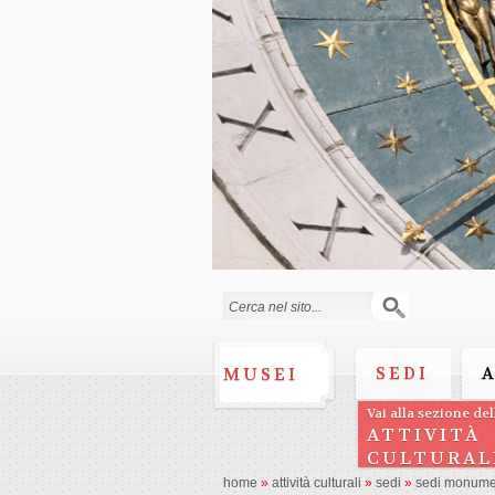
Form di ricerca
SEDI
MUSEI
Vai alla sezione del
ATTIVITÀ
CULTURAL
home
»
attività culturali
»
sedi
»
sedi monume