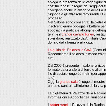
spiega la presenza delle varie figure di
costituivano le insegne dei seggi del tr
collegano anche le allegorie della Gius
Signoria e gli affreschi raffiguranti il
processo.
Nel Salone sono conservati la pietra del
insolventi erano obbligati a battere per
spogliati (la pratica è all'origine dell'
tela), e il
grande cavallo ligneo
, restau
splendore, realizzato da Annibale Capo
donato dalla famiglia alla città.
La guida del Palazzo in CAA
(Comunic
Raccontiamo il palazzo in modo chiaro
tutti.
Dal 2006 è presente in salone la ricos
formato da una sfera di ferro e allumi
filo di acciaio lungo 20 metri (per app
lato).
Oggi la
grande sala
è luogo di mostre 
un ruolo centrale all'interno della vita
La biglietteria di Palazzo della Ragione
Informazioni e Accoglienza Turistica i
I
sotterranei
di Palazzo della Ragion