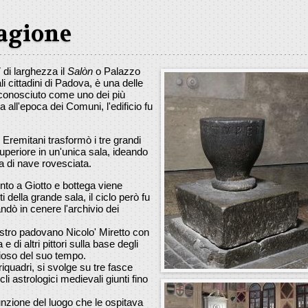
Ragione
 di larghezza il
Salòn
o Palazzo
li cittadini di Padova, è una delle
conosciuto come uno dei più
a all'epoca dei Comuni, l'edificio fu
i Eremitani trasformò i tre grandi
superiore in un'unica sala, ideando
a di nave rovesciata.
nto a Giotto e bottega viene
ti della grande sala, il ciclo però fu
ndò in cenere l'archivio dei
aestro padovano Nicolo' Miretto con
 di altri pittori sulla base degli
dioso del suo tempo.
 riquadri, si svolge su tre fasce
li astrologici medievali giunti fino
 funzione del luogo che le ospitava