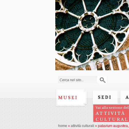
Form di ricerca
SEDI
MUSEI
Vai alla sezione del
ATTIVITÀ
CULTURAL
home
»
attività culturali
»
patavium augustea, n