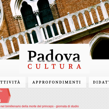
Salta al
contenuto
principale
ATTIVITÀ
APPROFONDIMENTI
DIDAT
le
I
el bimillenario della morte del princeps - giornata di studio