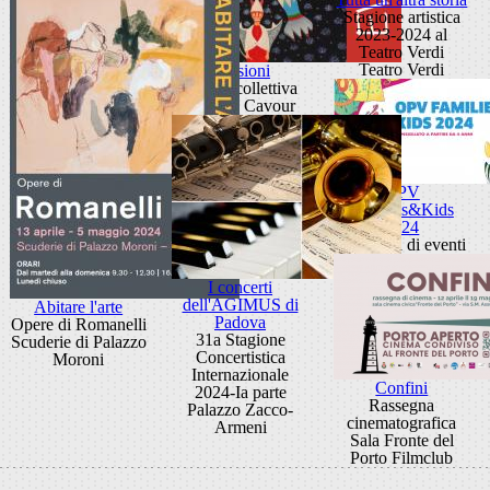
Stagione artistica
2023-2024 al
Teatro Verdi
Teatro Verdi
Evasioni
Mostra collettiva
Galleria Cavour
OPV
Families&Kids
2024
Rassegna di eventi
I concerti
dell'AGIMUS di
Abitare l'arte
Padova
Opere di Romanelli
31a Stagione
Scuderie di Palazzo
Concertistica
Moroni
Internazionale
Confini
2024-Ia parte
Rassegna
Palazzo Zacco-
cinematografica
Armeni
Sala Fronte del
Porto Filmclub