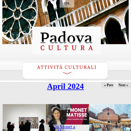
ITA
ATTIVITÀ CULTURALI
April 2024
« Prev
Next »
Da Monet a