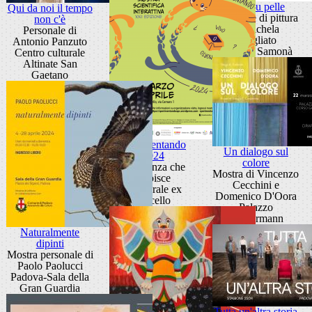
Pelle su pelle
Qui da noi il tempo
Personale di pittura
non c'è
di Michela
Personale di
Brogliato
Antonio Panzuto
Galleria Samonà
Centro culturale
Altinate San
Gaetano
Sperimentando
Un dialogo sul
2024
colore
La scienza che
Mostra di Vincenzo
stupisce
Cecchini e
Cattedrale ex
Domenico D'Oora
Macello
Palazzo
Zuckermann
Naturalmente
dipinti
Mostra personale di
Paolo Paolucci
Padova-Sala della
Gran Guardia
Tutta un'altra storia