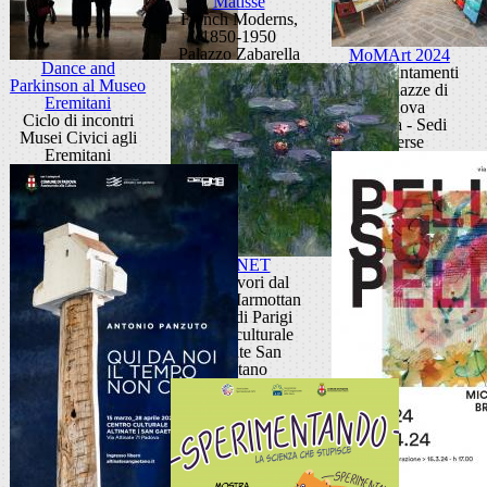
Matisse
French Moderns,
1850-1950
Palazzo Zabarella
MoMArt 2024
Dance and
Gli appuntamenti
Parkinson al Museo
nelle piazze di
Eremitani
Padova
Ciclo di incontri
Padova - Sedi
Musei Civici agli
diverse
Eremitani
MONET
Capolavori dal
Musée Marmottan
Monet di Parigi
Centro culturale
Altinate San
Gaetano