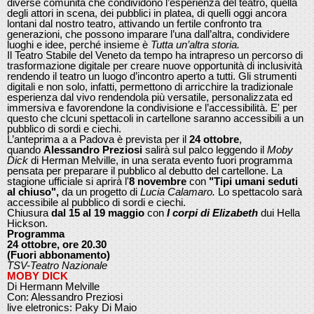
diverse comunità che condividono l’esperienza del teatro, quella
degli attori in scena, dei pubblici in platea, di quelli oggi ancora
lontani dal nostro teatro, attivando un fertile confronto tra
generazioni, che possono imparare l’una dall’altra, condividere
luoghi e idee, perché insieme è
Tutta un’altra storia.
Il Teatro Stabile del Veneto da tempo ha intrapreso un percorso di
trasformazione digitale per creare nuove opportunità di inclusività
rendendo il teatro un luogo d’incontro aperto a tutti. Gli strumenti
digitali e non solo, infatti, permettono di arricchire la tradizionale
esperienza dal vivo rendendola più versatile, personalizzata ed
immersiva e favorendone la condivisione e l’accessibilità. E' per
questo che clcuni spettacoli in cartellone saranno accessibili a un
pubblico di sordi e ciechi.
L’anteprima a a Padova è prevista per il
24 ottobre
,
quando
Alessandro Preziosi
salirà sul palco leggendo il
Moby
Dick
di Herman Melville, in una serata evento fuori programma
pensata per preparare il pubblico al debutto del cartellone. La
stagione ufficiale si aprirà l'
8 novembre
con
"Tipi umani seduti
al chiuso",
da un progetto di
Lucia Calamaro.
Lo spettacolo sarà
accessibile al pubblico di sordi e ciechi.
Chiusura
dal 15 al 19 maggio
con
I corpi di Elizabeth
dui Hella
Hickson.
Programma
24 ottobre, ore 20.30
(Fuori abbonamento)
TSV-Teatro Nazionale
MOBY DICK
Di Hermann Melville
Con: Alessandro Preziosi
live eletronics: Paky Di Maio