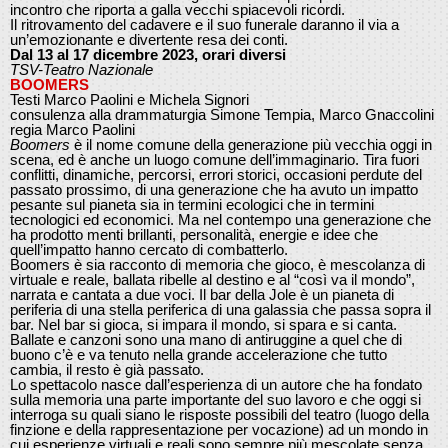
incontro che riporta a galla vecchi spiacevoli ricordi.
Il ritrovamento del cadavere e il suo funerale daranno il via a
un’emozionante e divertente resa dei conti.
Dal 13 al 17 dicembre 2023, orari diversi
TSV-Teatro Nazionale
BOOMERS
Testi Marco Paolini e Michela Signori
consulenza alla drammaturgia Simone Tempia, Marco Gnaccolini
regia Marco Paolini
Boomers
è il nome comune della generazione più vecchia oggi in
scena, ed è anche un luogo comune dell’immaginario. Tira fuori
conflitti, dinamiche, percorsi, errori storici, occasioni perdute del
passato prossimo, di una generazione che ha avuto un impatto
pesante sul pianeta sia in termini ecologici che in termini
tecnologici ed economici. Ma nel contempo una generazione che
ha prodotto menti brillanti, personalità, energie e idee che
quell’impatto hanno cercato di combatterlo.
Boomers è sia racconto di memoria che gioco, è mescolanza di
virtuale e reale, ballata ribelle al destino e al “così va il mondo”,
narrata e cantata a due voci. Il bar della Jole è un pianeta di
periferia di una stella periferica di una galassia che passa sopra il
bar. Nel bar si gioca, si impara il mondo, si spara e si canta.
Ballate e canzoni sono una mano di antiruggine a quel che di
buono c’è e va tenuto nella grande accelerazione che tutto
cambia, il resto è già passato.
Lo spettacolo nasce dall’esperienza di un autore che ha fondato
sulla memoria una parte importante del suo lavoro e che oggi si
interroga su quali siano le risposte possibili del teatro (luogo della
finzione e della rappresentazione per vocazione) ad un mondo in
cui esperienze virtuali e reali sono sempre più mescolate senza