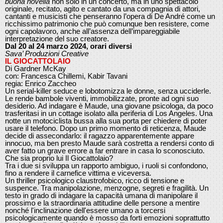
buona novella
non solo in un concerto, ma in uno spettacolo
originale, recitato, agito e cantato da una compagnia di attori,
cantanti e musicisti che penseranno l’opera di De André come un
ricchissimo patrimonio che può comunque ben resistere, come
ogni capolavoro, anche all’assenza dell’impareggiabile
interpretazione del suo creatore.
Dal 20 al 24 marzo 2024, orari diversi
Sava’ Produzioni Creative
IL GIOCATTOLAIO
Di Gardner McKay
con: Francesca Chillemi, Kabir Tavani
regia: Enrico Zaccheo
Un serial-killer seduce e lobotomizza le donne, senza ucciderle.
Le rende bambole viventi, immobilizzate, pronte ad ogni suo
desiderio. Ad indagare è Maude, una giovane psicologa, da poco
trasferitasi in un cottage isolato alla periferia di Los Angeles. Una
notte un motociclista bussa alla sua porta per chiedere di poter
usare il telefono. Dopo un primo momento di reticenza, Maude
decide di assecondarlo: il ragazzo apparentemente appare
innocuo, ma ben presto Maude sarà costretta a rendersi conto di
aver fatto un grave errore a far entrare in casa lo sconosciuto.
Che sia proprio lui Il Giocattolaio?
Tra i due si sviluppa un rapporto ambiguo, i ruoli si confondono,
fino a rendere il carnefice vittima e viceversa.
Un thriller psicologico claustrofobico, ricco di tensione e
suspence. Tra manipolazione, menzogne, segreti e fragilità. Un
testo in grado di indagare la capacità umana di manipolare il
prossimo e la straordinaria attitudine delle persone a mentire
nonché l'inclinazione dell'essere umano a torcersi
psicologicamente quando è mosso da forti emozioni soprattutto