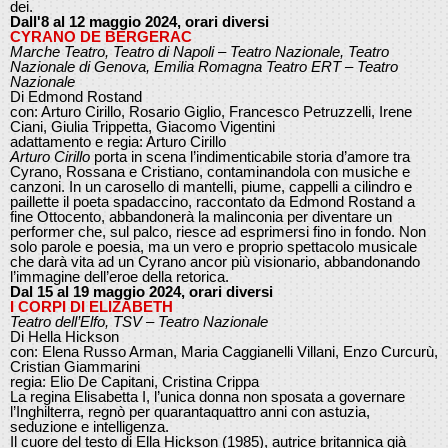
dei.
Dall'8 al 12 maggio 2024, orari diversi
CYRANO DE BERGERAC
Marche Teatro, Teatro di Napoli – Teatro Nazionale, Teatro
Nazionale di Genova, Emilia Romagna Teatro ERT – Teatro
Nazionale
Di Edmond Rostand
con: Arturo Cirillo, Rosario Giglio, Francesco Petruzzelli, Irene
Ciani, Giulia Trippetta, Giacomo Vigentini
adattamento e regia: Arturo Cirillo
Arturo Cirillo
porta in scena l’indimenticabile storia d’amore tra
Cyrano, Rossana e Cristiano, contaminandola con musiche e
canzoni. In un carosello di mantelli, piume, cappelli a cilindro e
paillette il poeta spadaccino, raccontato da Edmond Rostand a
fine Ottocento, abbandonerà la malinconia per diventare un
performer che, sul palco, riesce ad esprimersi fino in fondo. Non
solo parole e poesia, ma un vero e proprio spettacolo musicale
che darà vita ad un Cyrano ancor più visionario, abbandonando
l’immagine dell’eroe della retorica.
Dal 15 al 19 maggio 2024, orari diversi
I CORPI DI ELIZABETH
Teatro dell’Elfo, TSV – Teatro Nazionale
Di Hella Hickson
con: Elena Russo Arman, Maria Caggianelli Villani, Enzo Curcurù,
Cristian Giammarini
regia: Elio De Capitani, Cristina Crippa
La regina Elisabetta I, l’unica donna non sposata a governare
l’Inghilterra, regnò per quarantaquattro anni con astuzia,
seduzione e intelligenza.
Il cuore del testo di Ella Hickson (1985), autrice britannica già