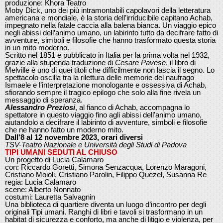
produzione: Khora Teatro
Moby Dick, uno dei più intramontabili capolavori della letteratura
americana e mondiale, è la storia dell’irriducibile capitano Achab,
impegnato nella fatale caccia alla balena bianca. Un viaggio epico
negli abissi dell’animo umano, un labirinto tutto da decifrare fatto di
avventure, simboli e filosofie che hanno trasformato questa storia
in un mito moderno.
Scritto nel 1851 e pubblicato in Italia per la prima volta nel 1932,
grazie alla stupenda traduzione di
Cesare Pavese
, il libro di
Melville è uno di quei titoli che difficilmente non lascia il segno. Lo
spettacolo oscilla tra la rilettura delle memorie del naufrago
Ismaele e l’interpretazione monologante e ossessiva di Achab,
sfiorando sempre il tragico epilogo che solo alla fine rivela un
messaggio di speranza.
Alessandro Preziosi
, al fianco di Achab, accompagna lo
spettatore in questo viaggio fino agli abissi dell'animo umano,
aiutandolo a decifrare il labirinto di avventure, simboli e filosofie
che ne hanno fatto un moderno mito.
Dall'8 al 12 novembre 2023, orari diversi
TSV-Teatro Nazionale e Università degli Studi di Padova
TIPI UMANI SEDUTI AL CHIUSO
Un progetto di Lucia Calamaro
con: Riccardo Goretti, Simona Senzacqua, Lorenzo Maragoni,
Cristiano Moioli, Cristiano Parolin, Filippo Quezel, Susanna Re
regia: Lucia Calamaro
scene: Alberto Nonnato
costumi: Lauretta Salvagnin
Una biblioteca di quartiere diventa un luogo d’incontro per degli
originali Tipi umani. Ranghi di libri e tavoli si trasformano in un
habitat di sicurezza e conforto, ma anche di litigio e violenza, per