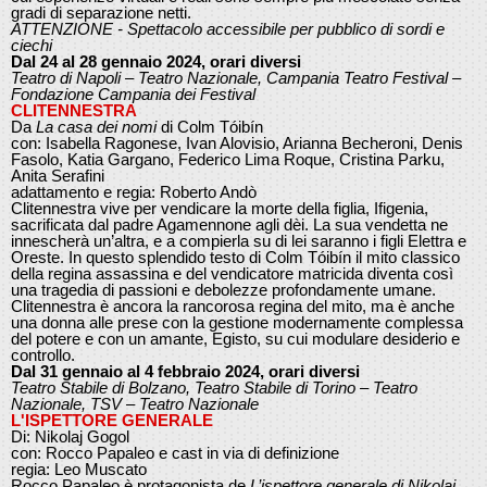
gradi di separazione netti.
ATTENZIONE - Spettacolo accessibile per pubblico di sordi e
ciechi
Dal 24 al 28 gennaio 2024, orari diversi
Teatro di Napoli – Teatro Nazionale, Campania Teatro Festival –
Fondazione Campania dei Festival
CLITENNESTRA
Da
La casa dei nomi
di Colm Tóibín
con: Isabella Ragonese, Ivan Alovisio, Arianna Becheroni, Denis
Fasolo, Katia Gargano, Federico Lima Roque, Cristina Parku,
Anita Serafini
adattamento e regia: Roberto Andò
Clitennestra vive per vendicare la morte della figlia, Ifigenia,
sacrificata dal padre Agamennone agli dèi. La sua vendetta ne
innescherà un’altra, e a compierla su di lei saranno i figli Elettra e
Oreste. In questo splendido testo di Colm Tóibín il mito classico
della regina assassina e del vendicatore matricida diventa così
una tragedia di passioni e debolezze profondamente umane.
Clitennestra è ancora la rancorosa regina del mito, ma è anche
una donna alle prese con la gestione modernamente complessa
del potere e con un amante, Egisto, su cui modulare desiderio e
controllo.
Dal 31 gennaio al 4 febbraio 2024, orari diversi
Teatro Stabile di Bolzano, Teatro Stabile di Torino – Teatro
Nazionale, TSV – Teatro Nazionale
L'ISPETTORE GENERALE
Di: Nikolaj Gogol
con: Rocco Papaleo e cast in via di definizione
regia: Leo Muscato
Rocco Papaleo è protagonista de
L’ispettore generale di Nikolaj