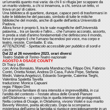
un’umanità quanto mai varia: da chi lì si rifugia per scappare da
un marito violento, a chi si innamora, a chi, senza un tetto, vi
trova un po’ di calore.
Una biblioteca di quartiere, dunque, capace però di trasformarsi in
tutte le biblioteche del passato, simbolo di tutte le mitiche
biblioteche del mondo, anche di quelle dell’antica Università di
Padova.
Allora forse è proprio lì, tra le sale magnifiche dell'Università
patavina... tra un tavolo e l’altro… che l'umano accorato, assorto,
in preda a stati d’animo fondamentali che definiscono il mondo,
forse è proprio lì che l’umano facendosi poi voce, ma corpo e
teatro, resiste. Combatte. E sta.
ATTENZIONE - Spettacolo accessibile per pubblico di sordi e
ciechi
Dal 22 al 26 novembre 2023, orari diversi
Teatro Stabile di Torino-Teatro nazionale
AGOSTO A OSAGE COUNTY
Di Tracy Letts
con: Anna Bonaiuto, Manuela Mandracchia, Filippo Dini, Fabrizio
Contri, Orietta Notari, Andrea Di Casa, Fulvio Pepe, Stefania
Medri, Valeria Angelozzi, Edoardo Sorgente, Caterina Tieghi,
Valentina Spaletta Tavella
traduzione: Monica Capuani
regia: Filippo Dini
Un dramma familiare di rara intensità e imprevedibilità, in cui
l’aridità del contesto – l’estate afosa delle Grandi Pianure
dell’Oklahoma – si specchia in quella interiore dei protagonisti.
Nella contea di Osage, in Oklahoma, vivono Violet e suo marito
Beverly Weston, poeta alcolizzato. Dopo la scomparsa
misteriosa dell’uomo la famiglia si riunisce precipitosamente in un