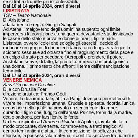
se si tratta di quelle più inconfessabili.
Dal 10 al 14 aprile 2024, orari diversi
LISISTRATA
TSV – Teatro Nazionale
Di Aristofane
adattamento e regia: Giorgio Sangati
Ad Atene il malgoverno degli uomini ha superato ogni limite,
imperversa la corruzione e una guerra devastante sta dissipando
le casse dello stato e priva le donne di mariti, figli e padri.
Lisistrata, ovvero “colei che scioglie gli eserciti”, decide di
radunare un gruppo di donne ed elabora una doppia strategia: lo
sciopero sessuale ad oltranza fino al raggiungimento della pace e
un colpo di stato per occupare l’Acropoli e prendere il potere.
Aristofane scrive, di fatto, la prima commedia con protagonista
una donna, il primo testo che affronti il tema dell’emancipazione
femminile.
Dal 17 al 21 aprile 2024, orari diversi
VENERE NEMICA
Sava’ Produzioni Creative
Di e con Drusilla Foer
direzione artistica: Franco Godi
Venere, la dea immortale, abita a Parigi dove può permettersi di
vivere nell’imperfezione umana. Crudele e spietata, ricorda l’unica
occasione nella quale ha provato un sentimento di amore,
curando il figlio che, fuggito dall’amata Psiche, torna dalla madre,
dea e padrona, per farsi lenire le ferite.
Un testo ispirato ad
Amore e Psiche
di Apuleio, favola riletta in
modo croccante, divertente, commovente, a tratti tragico. Al
centro temi antichi e attuali: la competizione, la bellezza che
sfiorisce, la possessività materna, il conflitto secolare fra uomini e