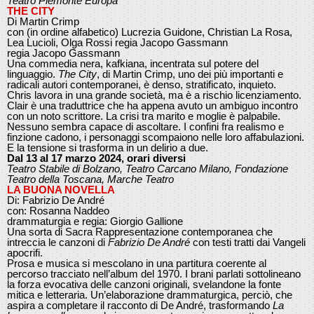
Teatro Piemonte Europa
THE CITY
Di Martin Crimp
con (in ordine alfabetico) Lucrezia Guidone, Christian La Rosa,
Lea Lucioli, Olga Rossi regia Jacopo Gassmann
regia Jacopo Gassmann
Una commedia nera, kafkiana, incentrata sul potere del
linguaggio.
The City
, di Martin Crimp, uno dei più importanti e
radicali autori contemporanei, è denso, stratificato, inquieto.
Chris lavora in una grande società, ma è a rischio licenziamento.
Clair è una traduttrice che ha appena avuto un ambiguo incontro
con un noto scrittore. La crisi tra marito e moglie è palpabile.
Nessuno sembra capace di ascoltare. I confini fra realismo e
finzione cadono, i personaggi scompaiono nelle loro affabulazioni.
E la tensione si trasforma in un delirio a due.
Dal 13 al 17 marzo 2024, orari diversi
Teatro Stabile di Bolzano, Teatro Carcano Milano, Fondazione
Teatro della Toscana, Marche Teatro
LA BUONA NOVELLA
Di: Fabrizio De André
con: Rosanna Naddeo
drammaturgia e regia: Giorgio Gallione
Una sorta di Sacra Rappresentazione contemporanea che
intreccia le canzoni di
Fabrizio De André
con testi tratti dai Vangeli
apocrifi.
Prosa e musica si mescolano in una partitura coerente al
percorso tracciato nell’album del 1970. I brani parlati sottolineano
la forza evocativa delle canzoni originali, svelandone la fonte
mitica e letteraria. Un’elaborazione drammaturgica, perciò, che
aspira a completare il racconto di De André, trasformando
La