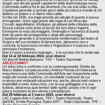
Gogol
, uno dei più grandi capolavori della drammaturgia russa.
Commedia satirica fra le più divertenti che sia mai stata scritta,
L’ispettore generale si prende gioco della piccolezza morale di chi
detiene un potere e si ritiene intoccabile.
Scritta nel 1836, ma tragicamente più attuale di quanto si possa
immaginare, rivive oggi grazie alla regia di Leo Muscato.
Corrotti, approfittatori, sfruttatori, gli abitanti della cittadina della
Russia zarista sono presi al laccio dei loro stessi inganni.
Emergono la mascalzonaggine, l’imbroglio e l’assenza di buona
fede da parte del protagonista e degli altri personaggi.
L’ispettore generale è un’espressione emblematica del teatro di
Gogol e del suo tentativo di denunciare, attraverso riso e
comicità, la burocrazia corrotta e l’ingiustizia e il sopruso che
dominano l’esistenza.
Non è l’uomo a essere malvagio… è la società che lo rende tale
Dal 14 al 18 febbraio 2024, orari diversi
Gli Ipocriti Melina Balsamo, TSV – Teatro Nazionale
ARLECCHINO?
Un arlecchino a confronto con la contemporaneità. Diretto da
Marco Baliani, sul palcoscenico Andrea Pennacchi indossa la
maschera icona della Commedia dell’Arte per trasportarla nella
realtà del mondo moderno. Un inevitabile contrasto da cui
scaturiscono esilaranti situazioni ma, anche, dissacranti visioni e
imperdibili scontri. Arlecchino, con la sua goffaggine e la sua
furbizia, attraversa quei territori dello spirito umano che in ogni
epoca mostrano le loro eterne contraddizioni.
Dal 28 febbraio al 3 marzo 2023, orari diversi
LAC Lugano Arte e Cultura, TSV – Teatro Nazionale, Teatro
dell’Elfo, Emilia Romagna Teatro ERT – Teatro Nazionale, TPE –