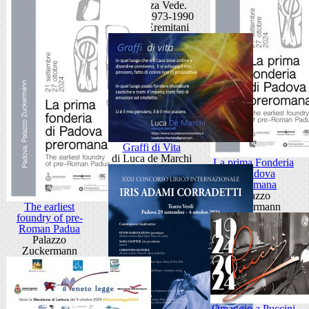
La Stanza Vede.
Disegni 1973-1990
Museo Eremitani
Graffi di Vita
di Luca de Marchi
La prima Fonderia
di Padova
Preromana
Palazzo
The earliest
Zuckermann
foundry of pre-
Roman Padua
Palazzo
Zuckermann
Omaggio a Puccini