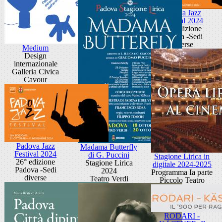
Padova Jazz
Festival 2024
26° edizione
Padova -Sedi
diverse
Medium
Design
internazionale
Galleria Civica
Cavour
Padova Jazz
Madama Butterfly
Festival 2024
di G. Puccini
Stagione Lirica in
26° edizione
Stagione Lirica
digitale 2024-2025
Padova -Sedi
2024
Programma Ia parte
diverse
Teatro Verdi
Piccolo Teatro
RODARI -