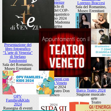
convergenze
Lorenzo Braccesi
77° Ciclo di
Sala del Romanino,
concerti del COP-
Museo Eremitani
Centro Organistico
Padovano 2024
Santuario Madonna
Pellegrina
Presentazione del
libro fotografico
"L'arte di Venezia"
di Stefano
Sandonnini
Sala del Romanino,
Museo Eremitani
Appuntamenti con
il Teatro Veneto
Edizione 2024
Barco Teatro 2024
Piccolo Teatro Don
Stagione musicale-
Bosco
OPV
IIa parte
Families&Kids
Barco Teatro
2024
Rassegna di eventi