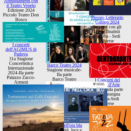
Appuntamenti con
il Teatro Veneto
Edizione 2024
Piccolo Teatro Don
Premio Letterario
Bosco
Galileo 2024
Incontri con gli
autori finalisti
Padova - Sedi
diverse
I concerti
dell'AGIMUS di
Padova
31a Stagione
Concertistica
Barco Teatro 2024
Internazionale
Stagione musicale-
2024-IIa parte
IIa parte
Palazzo Zacco-
Barco Teatro
I Concerti del
Armeni
Centro d'Arte
La seconda parte
della rassegna
Padova-Sedi
diverse
Incontri nell'ora blu
Temporalità, luce e