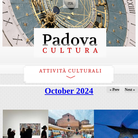
ITA
ATTIVITÀ CULTURALI
October 2024
« Prev
Next »