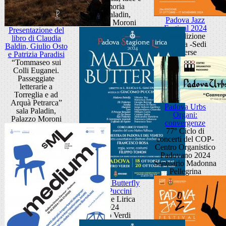
memoria
sala Paladin,
Padova Jazz
Palazzo Moroni
Festival 2024
Presentazione del
26° edizione
libro di Claudia
Padova -Sedi
Baldin, Giulio Osto
diverse
e Patrizia Paradisi
“Tommaseo sui
Colli Euganei.
Passeggiate
letterarie a
Torreglia e ad
Arquà Petrarca”
Padova Urbs
sala Paladin,
Organi:
Palazzo Moroni
convergenze
77° Ciclo di
concerti del COP-
Centro Organistico
Padovano 2024
Santuario Madonna
Pellegrina
Madama Butterfly
di G. Puccini
Stagione Lirica
2024
Teatro Verdi