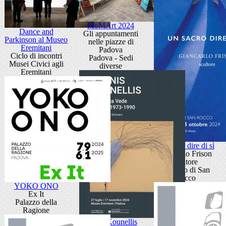
MoMArt 2024
Dance and
Gli appuntamenti
Parkinson al Museo
nelle piazze di
Eremitani
Padova
Ciclo di incontri
Padova - Sedi
Musei Civici agli
diverse
Eremitani
Un sacro dire di sì
Giancarlo Frison
scultore
Oratorio di San
Rocco
YOKO ONO
Ex It
Palazzo della
Ragione
Jannis Kounellis