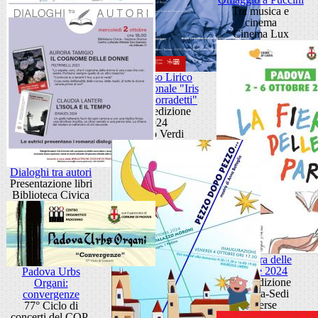
Tra musica e
cinema
Cinema Lux
Concorso Lirico
Internazionale "Iris
Adami Corradetti"
XXXI edizione
2024
Teatro Verdi
Dialoghi tra autori
Presentazione libri
Biblioteca Civica
La Fiera delle
Parole 2024
Padova Urbs
XIX edizione
Organi:
Padova-Sedi
convergenze
diverse
77° Ciclo di
concerti del COP-