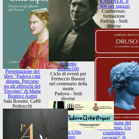
KÄSTNER. Il
’900 per ragazzi
Conferenze-
formazione
Padova - Sedi
diverse
Progetto
Busoni100
Presentazione del
Ciclo di eventi per
libro "Padova città
Ferruccio Busoni
dipinta. Percorso
nel centenario della
tra gli affreschi del
morte
Trecento" di Maria
Padova - Sedi
Beatrice Autizi
diverse
Sala Rossini, Caffè
Pedrocchi
Presentazione del
libro "Druso. Un
Padova Urbs
condottiero
Organi:
oscurato" di