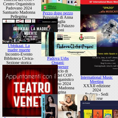
Centro Organistico
Padovano 2024
Santuario Madonna
Pezzo dopo pezzo
Pellegrina
Personale di Anna
Battaglia
Scuderie di Palazzo
Moroni
Ubbikaai. La
madre muerte
Incontro-Evento
Biblioteca Civica-
Padova Urbs
Sezione storica
Organi:
convergenze
77° Ciclo di
concerti del COP-
International Music
Centro Organistico
Meeting
Padovano 2024
XXXII edizione
Santuario Madonna
2024
Pellegrina
Padova - Sedi
diverse