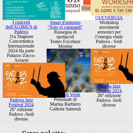
QI/ENERGIA
I concerti
Sipari d'autunno
Workshop
dell'AGIMUS di
"Soto el campanil"
movimenti
Padova
Rassegna di
armonici per
31a Stagione
spettacoli
l’energia vitale
Concertistica
Teatro Excelsior
Padova - Sedi
Internazionale
Mortise
diverse
2024-IIa parte
Palazzo Zacco-
Armeni
Padova Jazz
Festival 2024
Cattedrali Verdi
26° edizione
Personale di
Padova Jazz
Padova -Sedi
Marina Barbiero
Festival 2024
diverse
Galleria Samonà
26° edizione
Padova -Sedi
diverse