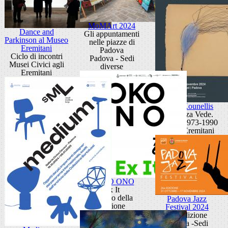
MoMArt 2024
Dance and
Gli appuntamenti
Parkinson al Museo
nelle piazze di
Eremitani
Padova
Ciclo di incontri
Padova - Sedi
Musei Civici agli
diverse
Eremitani
Jannis Kounellis
La Stanza Vede.
Disegni 1973-1990
Museo Eremitani
YOKO ONO
Ex It
Palazzo della
Padova Jazz
Ragione
Festival 2024
26° edizione
Padova -Sedi