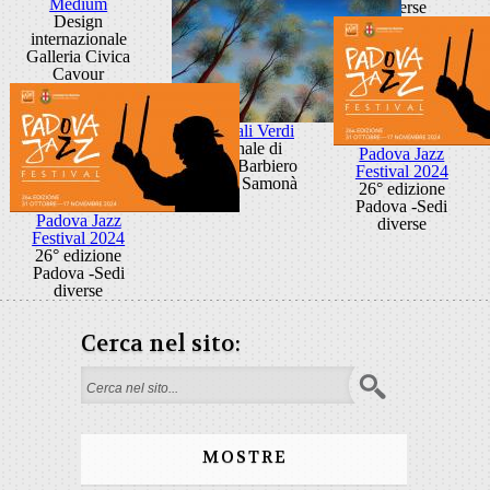
Medium
diverse
Design
internazionale
Galleria Civica
Cavour
Cattedrali Verdi
Personale di
Padova Jazz
Marina Barbiero
Festival 2024
Galleria Samonà
26° edizione
Padova -Sedi
Padova Jazz
diverse
Festival 2024
26° edizione
Padova -Sedi
diverse
Cerca nel sito:
Search form
MOSTRE