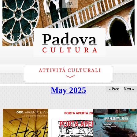
ITA
ATTIVITÀ CULTURALI
May 2025
« Prev
Next »