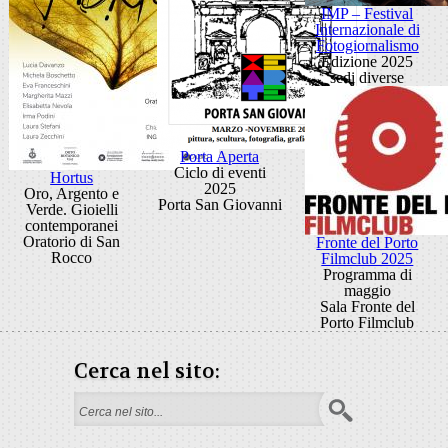
IMP – Festival
Internazionale di
Fotogiornalismo
Edizione 2025
sedi diverse
Porta Aperta
Ciclo di eventi
Hortus
2025
Oro, Argento e
Porta San Giovanni
Verde. Gioielli
contemporanei
Oratorio di San
Fronte del Porto
Rocco
Filmclub 2025
Programma di
maggio
Sala Fronte del
Porto Filmclub
Cerca nel sito:
Search form