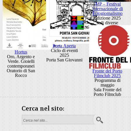
IMP – Festival
Internazionale di
Fotogiornalismo
Edizione 2025
sedi diverse
Porta Aperta
Ciclo di eventi
Hortus
2025
Oro, Argento e
Porta San Giovanni
Verde. Gioielli
contemporanei
Oratorio di San
Fronte del Porto
Rocco
Filmclub 2025
Programma di
maggio
Sala Fronte del
Porto Filmclub
Cerca nel sito:
Form di ricerca