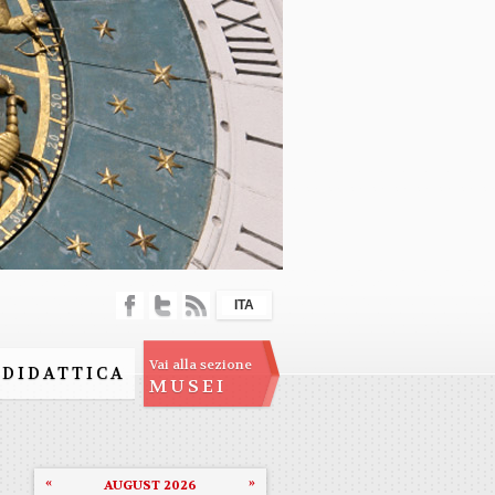
ITA
Vai alla sezione
DIDATTICA
MUSEI
«
»
AUGUST 2026