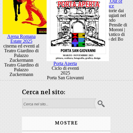
Mostra Out of
Place
Arte e storie dai
campi rifugiati nel
mondo
Giardino Pensile di
Palazzo Moroni |
Cortile Antico di
Arena Romana
Palazzo del Bo
Estate 2025
cinema ed eventi al
Teatro Giardino di
Palazzo
Zuckermann
Porta Aperta
Teatro Giardino di
Ciclo di eventi
Palazzo
2025
Zuckermann
Porta San Giovanni
Cerca nel sito:
Search form
MOSTRE