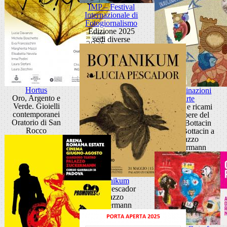
IMP – Festival
Internazionale di
Fotogiornalismo
Edizione 2025
sedi diverse
Hortus
Contaminazioni
Oro, Argento e
d'arte
Verde. Gioielli
Disegni e ricami
contemporanei
dalle opere del
Oratorio di San
Museo Bottacin
Rocco
Museo Bottacin a
Palazzo
Zuckermann
Botanikum
Lucia Pescador
Palazzo
Zuckermann