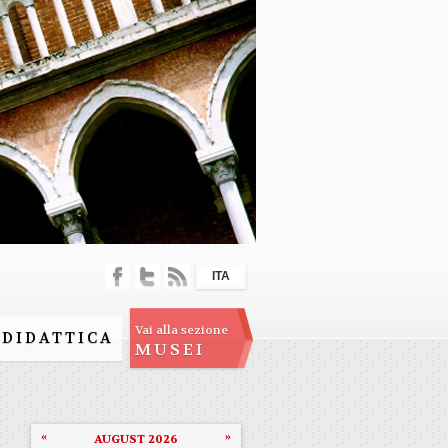
ITA
Vai alla sezione
DIDATTICA
MUSEI
«
»
AUGUST 2026