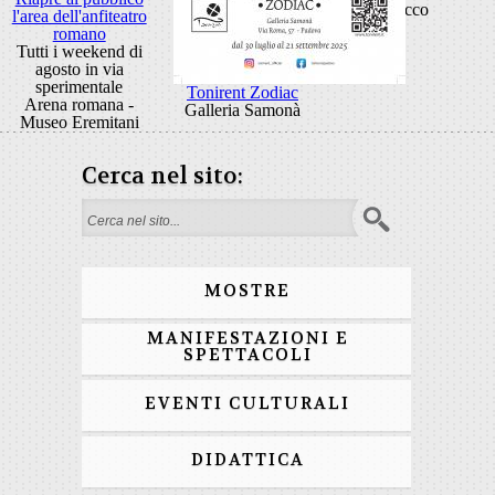
Rocco
l'area dell'anfiteatro
romano
Tutti i weekend di
agosto in via
sperimentale
Tonirent Zodiac
Arena romana -
Galleria Samonà
Museo Eremitani
Cerca nel sito:
Search form
MOSTRE
MANIFESTAZIONI E
SPETTACOLI
EVENTI CULTURALI
DIDATTICA