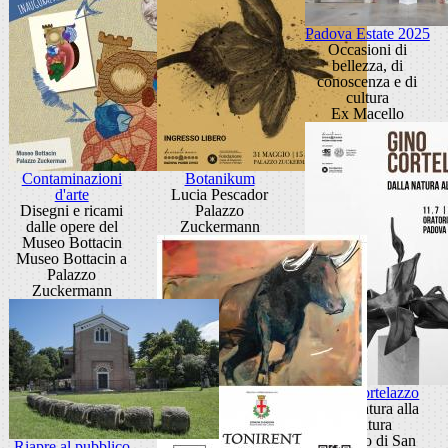
Padova Estate 2025
Occasioni di
bellezza, di
conoscenza e di
cultura
Ex Macello
Contaminazioni
Botanikum
d'arte
Lucia Pescador
Disegni e ricami
Palazzo
dalle opere del
Zuckermann
Museo Bottacin
Museo Bottacin a
Palazzo
Zuckermann
Gino Cortelazzo
Dalla natura alla
scultura
Oratorio di San
Riapre al pubblico