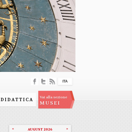
ITA
Vai alla sezione
DIDATTICA
MUSEI
«
»
AUGUST 2026