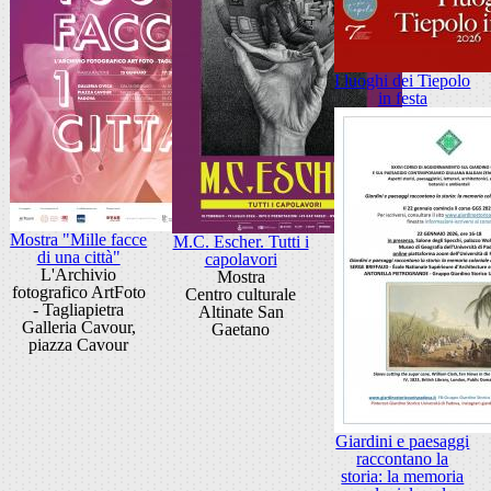
I luoghi dei Tiepolo
in festa
Mostra "Mille facce
M.C. Escher. Tutti i
di una città"
capolavori
L'Archivio
Mostra
fotografico ArtFoto
Centro culturale
- Tagliapietra
Altinate San
Galleria Cavour,
Gaetano
piazza Cavour
Giardini e paesaggi
raccontano la
storia: la memoria