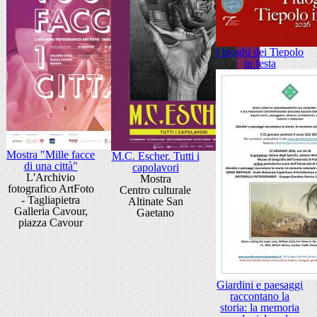
I luoghi dei Tiepolo
in festa
Mostra "Mille facce
M.C. Escher. Tutti i
di una città"
capolavori
L'Archivio
Mostra
fotografico ArtFoto
Centro culturale
- Tagliapietra
Altinate San
Galleria Cavour,
Gaetano
piazza Cavour
Giardini e paesaggi
raccontano la
storia: la memoria