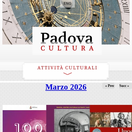
ENG
ATTIVITÀ CULTURALI
Marzo 2026
« Prec
Succ »