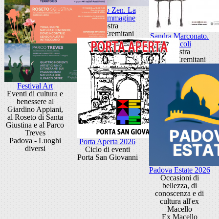
Giancarlo Zen. La
luce fa l'immagine
Mostra
Museo Eremitani
Sandra Marconato.
Oracoli
Mostra
Museo Eremitani
Festival Art
Eventi di cultura e
benessere al
Giardino Appiani,
al Roseto di Santa
Giustina e al Parco
Treves
Padova - Luoghi
Porta Aperta 2026
diversi
Ciclo di eventi
Porta San Giovanni
Padova Estate 2026
Occasioni di
bellezza, di
conoscenza e di
cultura all'ex
Macello
Ex Macello