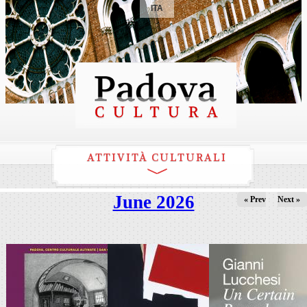
ITA
ATTIVITÀ CULTURALI
June 2026
« Prev
Next »