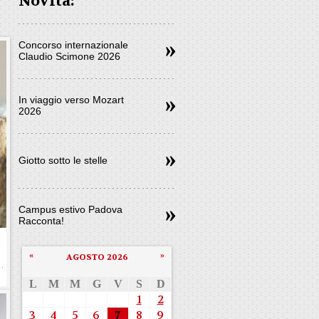
Novità:
Concorso internazionale
Claudio Scimone 2026
In viaggio verso Mozart
2026
Giotto sotto le stelle
Campus estivo Padova
Racconta!
«
»
AGOSTO 2026
L
M
M
G
V
S
D
1
2
3
4
5
6
7
8
9