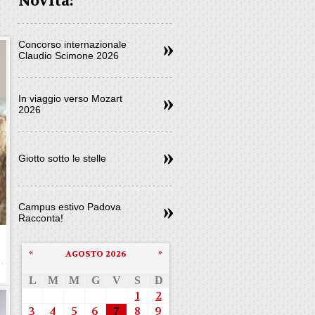
Novità:
Concorso internazionale
Claudio Scimone 2026
In viaggio verso Mozart
2026
Giotto sotto le stelle
Campus estivo Padova
Racconta!
«
»
AGOSTO 2026
L
M
M
G
V
S
D
1
2
3
4
5
6
7
8
9