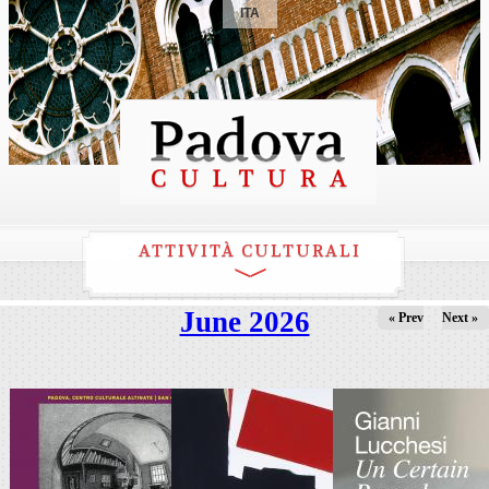
ITA
ATTIVITÀ CULTURALI
June 2026
« Prev
Next »