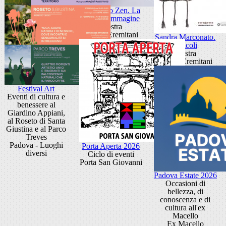
Giancarlo Zen. La
luce fa l'immagine
Mostra
Museo Eremitani
Sandra Marconato.
Oracoli
Mostra
Museo Eremitani
Festival Art
Eventi di cultura e
benessere al
Giardino Appiani,
al Roseto di Santa
Giustina e al Parco
Treves
Padova - Luoghi
Porta Aperta 2026
diversi
Ciclo di eventi
Porta San Giovanni
Padova Estate 2026
Occasioni di
bellezza, di
conoscenza e di
cultura all'ex
Macello
Ex Macello