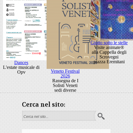
Giotto sotto le stelle
Visite animate®
alla Cappella degli
Scrovegni
piazza Eremitani
Dances
L'estate musicale di
Veneto Festival
Opv
2026
Rassegna de I
Solisti Veneti
sedi diverse
Cerca nel sito:
Search form