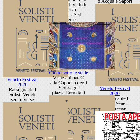
d'Acqua e Sapori
e i porti fluviali di
Padova
Padova - Sedi
diverse
Giotto sotto le stelle
Visite animate®
Veneto Festival
alla Cappella degli
2026
Scrovegni
Veneto Festival
Rassegna de I
piazza Eremitani
2026
Solisti Veneti
Rassegna de I
sedi diverse
Solisti Veneti
sedi diverse