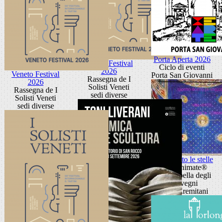
Porta Aperta 2026
Veneto Festival
Ciclo di eventi
2026
Veneto Festival
Porta San Giovanni
Rassegna de I
2026
Solisti Veneti
Rassegna de I
sedi diverse
Solisti Veneti
sedi diverse
Giotto sotto le stelle
Visite animate®
alla Cappella degli
Scrovegni
piazza Eremitani