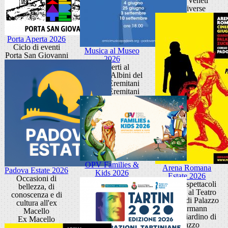
Solisti Veneti
sedi diverse
Porta Aperta 2026
Ciclo di eventi
Musica al Museo
Porta San Giovanni
2026
Concerti al
Chiostro Albini del
Museo Eremitani
Museo Eremitani
OPV Families &
Arena Romana
Padova Estate 2026
Kids 2026
Estate 2026
Occasioni di
Cinema, spettacoli
bellezza, di
ed eventi al Teatro
conoscenza e di
Giardino di Palazzo
cultura all'ex
Zuckermann
Macello
Teatro Giardino di
Ex Macello
Palazzo