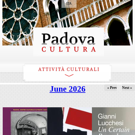
ITA
ATTIVITÀ CULTURALI
June 2026
« Prev
Next »