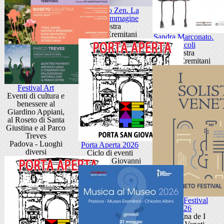
Giancarlo Zen. La
luce fa l'immagine
Mostra
Museo Eremitani
Sandra Marconato.
Oracoli
Mostra
Museo Eremitani
Festival Art
Eventi di cultura e
benessere al
Giardino Appiani,
al Roseto di Santa
Giustina e al Parco
Treves
Padova - Luoghi
Porta Aperta 2026
diversi
Ciclo di eventi
Porta San Giovanni
Veneto Festival
2026
Rassegna de I