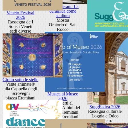
Toni Liverani. La
ceramica come
Veneto Festival
scultura
2026
Mostra
Rassegna de I
Oratorio di San
Solisti Veneti
Rocco
sedi diverse
Giotto sotto le stelle
Visite animate®
alla Cappella degli
Scrovegni
Musica al Museo
piazza Eremitani
2026
Concerti al
SuggEstiva 2026
Chiostro Albini del
Rassegna culturale
Museo Eremitani
Loggia e Odeo
Museo Eremitani
Cornaro