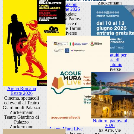
Zuckermann
Esplorazioni
tartiniane 2026
Passeggiate
culturali a Padova
sulle tracce di
Giuseppe Tartini
sedi diverse
Musei gratuiti per
la Festa di
Sant'Antonio
sedi diverse
Arena Romana
Estate 2026
Cinema, spettacoli
ed eventi al Teatro
Giardino di Palazzo
Zuckermann
Teatro Giardino di
Notturni padovani
Palazzo
2026
Zuckermann
Acque Mura Live
tra Arte, vie
Festival tra le mura