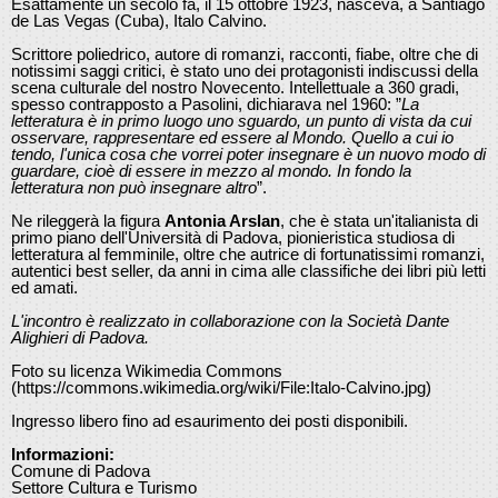
Esattamente un secolo fa, il 15 ottobre 1923, nasceva, a Santiago
de Las Vegas (Cuba), Italo Calvino.
Scrittore poliedrico, autore di romanzi, racconti, fiabe, oltre che di
notissimi saggi critici, è stato uno dei protagonisti indiscussi della
scena culturale del nostro Novecento. Intellettuale a 360 gradi,
spesso contrapposto a Pasolini, dichiarava nel 1960: ”
La
letteratura è in primo luogo uno sguardo, un punto di vista da cui
osservare, rappresentare ed essere al Mondo. Quello a cui io
tendo, l'unica cosa che vorrei poter insegnare è un nuovo modo di
guardare, cioè di essere in mezzo al mondo. In fondo la
letteratura non può insegnare altro
”.
Ne rileggerà la figura
Antonia Arslan
, che è stata un'italianista di
primo piano dell'Università di Padova, pionieristica studiosa di
letteratura al femminile, oltre che autrice di fortunatissimi romanzi,
autentici best seller, da anni in cima alle classifiche dei libri più letti
ed amati.
L'incontro è realizzato in collaborazione con la Società Dante
Alighieri di Padova.
Foto su licenza Wikimedia Commons
(https://commons.wikimedia.org/wiki/File:Italo-Calvino.jpg)
Ingresso libero fino ad esaurimento dei posti disponibili.
Informazioni:
Comune di Padova
Settore Cultura e Turismo